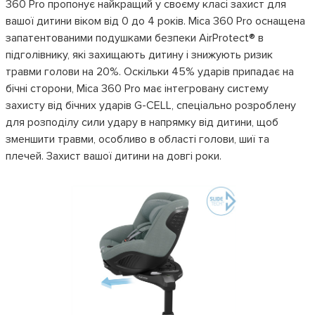
360 Pro пропонує найкращий у своєму класі захист для
вашої дитини віком від 0 до 4 років. Mica 360 Pro оснащена
запатентованими подушками безпеки AirProtect® в
підголівнику, які захищають дитину і знижують ризик
травми голови на 20%. Оскільки 45% ударів припадає на
бічні сторони, Mica 360 Pro має інтегровану систему
захисту від бічних ударів G-CELL, спеціально розроблену
для розподілу сили удару в напрямку від дитини, щоб
зменшити травми, особливо в області голови, шиї та
плечей. Захист вашої дитини на довгі роки.