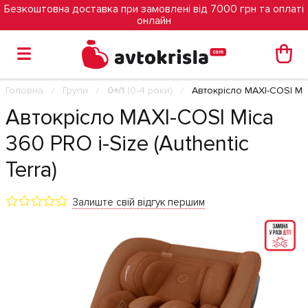
Безкоштовна доставка при замовлені від 7000 грн та оплаті
онлайн
Головна
Групи
0+/1
(0-4 роки)
Автокрісло MAXI-COSI Mica
Автокрісло MAXI-COSI Mica
360 PRO i-Size (Authentic
Terra)
Залиште свій відгук першим