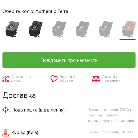
Оберіть колір:
Authentic Terra
Повідомити про наявність
Стежити за
Додати у
Додати у
ціною
обране
порівняння
Доставка
Нова пошта (відділення)
Безкоштовно від 7000 грн
та оплаті онлайн
(окрім дерев'яних меблів)
Кур'єр (Київ)
Безкоштовно від 7000 грн