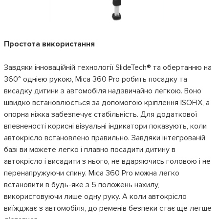
Простота використання
Завдяки інноваційній технології SlideTech® та обертанню на
360° однією рукою, Mica 360 Pro робить посадку та
висадку дитини з автомобіля надзвичайно легкою. Воно
швидко встановлюється за допомогою кріплення ISOFIX, а
опорна ніжка забезпечує стабільність. Для додаткової
впевненості корисні візуальні індикатори показують, коли
автокрісло встановлено правильно. Завдяки інтегрованій
базі ви можете легко і плавно посадити дитину в
автокрісло і висадити з нього, не вдаряючись головою і не
перенапружуючи спину. Mica 360 Pro можна легко
встановити в будь-яке з 5 положень нахилу,
використовуючи лише одну руку. А коли автокрісло
виїжджає з автомобіля, до ременів безпеки стає ще легше