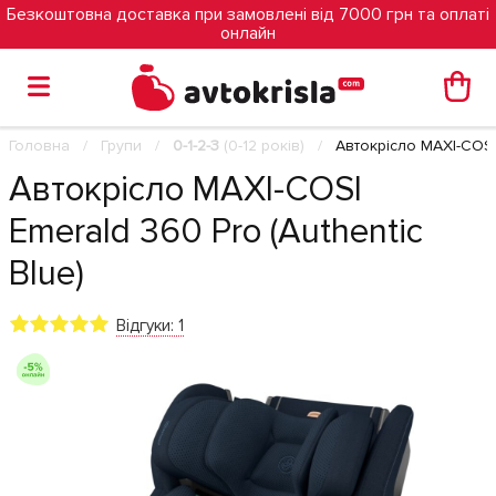
Безкоштовна доставка при замовлені від 7000 грн та оплаті
онлайн
Головна
Групи
0-1-2-3
(0-12 років)
Автокрісло MAXI-COSI 
Автокрісло MAXI-COSI
Emerald 360 Pro (Authentic
Blue)
Відгуки: 1