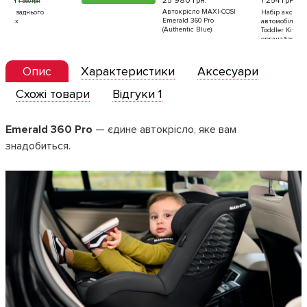
25 980 грн.
1 254 грн
25 
1 320 грн
Автокрісло MAXI-COSI
Авт
Набір аксесуарів для
Emerald 360 Pro
Emer
автомобіля Dreambaby
(Authentic Blue)
(Aut
Toddler Kit: шторка,
органайзер, дзеркало
Опис
Характеристики
Аксесуари
Схожі товари
Відгуки 1
Emerald 360 Pro
— єдине автокрісло, яке вам
знадобиться.