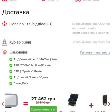
ціною
обране
порівняння
Доставка
Нова пошта (відділення)
Безкоштовно від 7000 грн
та оплаті онлайн
(окрім дерев'яних меблів)
Кур'єр (Київ)
Безкоштовно від 7000 грн
Самовивіз
Приховати наявність
ТЦ "Дитячий світ" (>1400 м²) Київ
ТРЦ "COSMO Multimall" Київ
СТРЦ "Spartak" Львів
ТЦ "Новий Привоз" Одеса
Склад Київ
н
27 234 грн
27 300 грн
т
Купити комплект