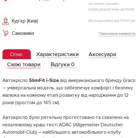
та оплаті онлайн
(окрім дерев'яних меблів)
Кур'єр (Київ)
Безкоштовно від 7000 грн
Самовивіз
Приховати наявність
Опис
Характеристики
Аксесуари
Схожі товари
Відгуки 0
Автокрісло
SlimFit i-Size
від американського бренду Graco
– універсальна модель, що забезпечує комфорт і безпеку
малюка на кожному етапі розвитку від народження до 12
років (зростом до 145 см).
Автокрісло було ретельно протестовано та схвалено на
незалежному краш-тесті ADAC (Allgemeiner Deutscher
Automobil-Club) – найбільшого автомобільного клубу