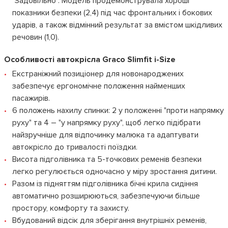
"Задовільно". Модель продемонструвала хороші
показники безпеки (2,4) під час фронтальних і бокових
ударів, а також відмінний результат за вмістом шкідливих
речовин (1,0).
Особливості автокрісла Graco Slimfit i-Size
Екстраніжний позиціонер для новонароджених
забезпечує ергономічне положення найменших
пасажирів.
6 положень нахилу спинки: 2 у положенні "проти напрямку
руху" та 4 – "у напрямку руху", щоб легко підібрати
найзручніше для відпочинку малюка та адаптувати
автокрісло до тривалості поїздки.
Висота підголівника та 5-точкових ременів безпеки
легко регулюється одночасно у міру зростання дитини.
Разом із підняттям підголівника бічні крила сидіння
автоматично розширюються, забезпечуючи більше
простору, комфорту та захисту.
Вбудований відсік для зберігання внутрішніх ременів,