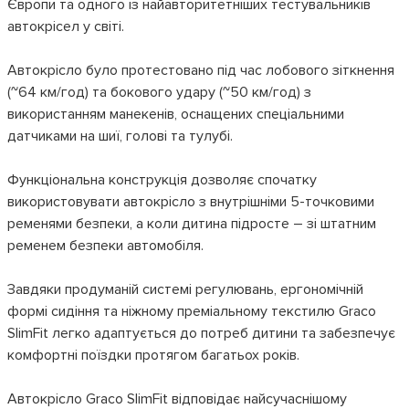
Європи та одного із найавторитетніших тестувальників
автокрісел у світі.
Автокрісло було протестовано під час лобового зіткнення
(~64 км/год) та бокового удару (~50 км/год) з
використанням манекенів, оснащених спеціальними
датчиками на шиї, голові та тулубі.
Функціональна конструкція дозволяє спочатку
використовувати автокрісло з внутрішніми 5-точковими
ременями безпеки, а коли дитина підросте – зі штатним
ременем безпеки автомобіля.
Завдяки продуманій системі регулювань, ергономічній
формі сидіння та ніжному преміальному текстилю Graco
SlimFit легко адаптується до потреб дитини та забезпечує
комфортні поїздки протягом багатьох років.
Автокрісло Graco SlimFit відповідає найсучаснішому