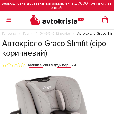
Безкоштовна доставка при замовлені від 7000 грн та оплаті
онлайн
Головна
Групи
0-1-2-3
(0-12 років)
Автокрісло Graco Slim
Автокрісло Graco Slimfit (сіро-
коричневий)
Залиште свій відгук першим