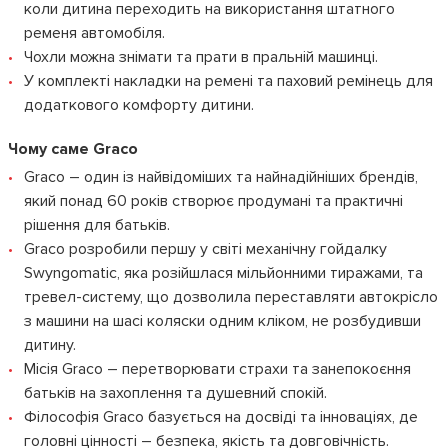
коли дитина переходить на використання штатного
ременя автомобіля.
Чохли можна знімати та прати в пральній машинці.
У комплекті накладки на ремені та паховий ремінець для
додаткового комфорту дитини.
Чому саме Graco
Graco – один із найвідоміших та найнадійніших брендів,
який понад 60 років створює продумані та практичні
рішення для батьків.
Graco розробили першу у світі механічну гойдалку
Swyngomatic, яка розійшлася мільйонними тиражами, та
тревел-систему, що дозволила переставляти автокрісло
з машини на шасі коляски одним кліком, не розбудивши
дитину.
Місія Graco – перетворювати страхи та занепокоєння
батьків на захоплення та душевний спокій.
Філософія Graco базується на досвіді та інноваціях, де
головні цінності – безпека, якість та довговічність.