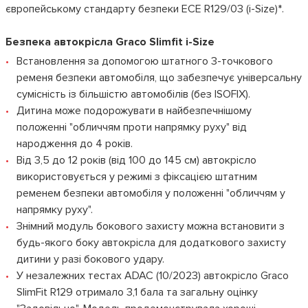
європейському стандарту безпеки ECE R129/03 (i-Size)*.
Безпека автокрісла Graco Slimfit i-Size
Встановлення за допомогою штатного 3-точкового
ременя безпеки автомобіля, що забезпечує універсальну
сумісність із більшістю автомобілів (без ISOFIX).
Дитина може подорожувати в найбезпечнішому
положенні "обличчям проти напрямку руху" від
народження до 4 років.
Від 3,5 до 12 років (від 100 до 145 см) автокрісло
використовується у режимі з фіксацією штатним
ременем безпеки автомобіля у положенні "обличчям у
напрямку руху".
Знімний модуль бокового захисту можна встановити з
будь-якого боку автокрісла для додаткового захисту
дитини у разі бокового удару.
У незалежних тестах ADAC (10/2023) автокрісло Graco
SlimFit R129 отримало 3,1 бала та загальну оцінку