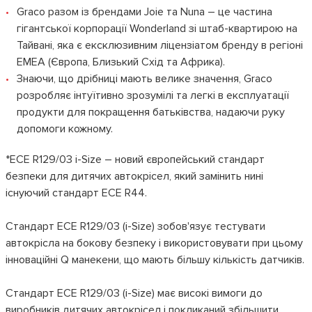
Graco разом із брендами Joie та Nuna – це частина
гігантської корпорації Wonderland зі штаб-квартирою на
Тайвані, яка є ексклюзивним ліцензіатом бренду в регіоні
EMEA (Європа, Близький Схід та Африка).
Знаючи, що дрібниці мають велике значення, Graco
розробляє інтуїтивно зрозумілі та легкі в експлуатації
продукти для покращення батьківства, надаючи руку
допомоги кожному.
*ECE R129/03 i-Size – новий європейський стандарт
безпеки для дитячих автокрісел, який замінить нині
існуючий стандарт ECE R44.
Стандарт ECE R129/03 (i-Size) зобов'язує тестувати
автокрісла на бокову безпеку і використовувати при цьому
інноваційні Q манекени, що мають більшу кількість датчиків.
Стандарт ECE R129/03 (i-Size) має високі вимоги до
виробників дитячих автокрісел і покликаний збільшити