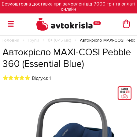
Безкоштовна доставка при замовлені від 7000 грн та оплаті
онлайн
Головна
Групи
0+
(0-15 міс)
Автокрісло MAXI-COSI Pebble
Автокрісло MAXI-COSI Pebble
360 (Essential Blue)
Відгуки: 1