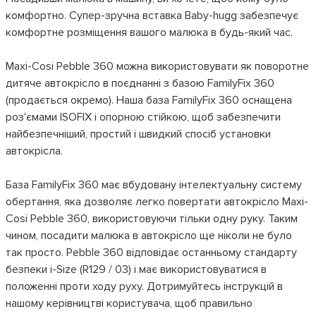
комфортно. Супер-зручна вставка Baby-hugg забезпечує
комфортне розміщення вашого малюка в будь-який час.
Maxi-Cosi Pebble 360 ​​можна використовувати як поворотне
дитяче автокрісло в поєднанні з базою FamilyFix 360
(продається окремо). Наша база FamilyFix 360 оснащена
роз'ємами ISOFIX і опорною стійкою, щоб забезпечити
найбезпечніший, простий і швидкий спосіб установки
автокрісла.
База FamilyFix 360 має вбудовану інтелектуальну систему
обертання, яка дозволяє легко повертати автокрісло Maxi-
Cosi Pebble 360, використовуючи тільки одну руку. Таким
чином, посадити малюка в автокрісло ще ніколи не було
так просто. Pebble 360 ​​відповідає останньому стандарту
безпеки i-Size (R129 / 03) і має використовуватися в
положенні проти ходу руху. Дотримуйтесь інструкцій в
нашому керівництві користувача, щоб правильно