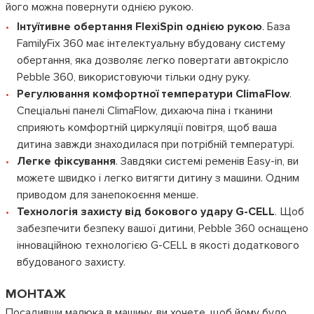
його можна повернути однією рукою.
Інтуїтивне обертання FlexiSpin однією рукою
. База
FamilyFix 360 має інтелектуальну вбудовану систему
обертання, яка дозволяє легко повертати автокрісло
Pebble 360, використовуючи тільки одну руку.
Регулювання комфортної температури ClimaFlow
.
Спеціальні панелі ClimaFlow, дихаюча піна і тканини
сприяють комфортній циркуляції повітря, щоб ваша
дитина завжди знаходилася при потрібній температурі.
Легке фіксування
. Завдяки системі ременів Easy-in, ви
можете швидко і легко витягти дитину з машини. Одним
приводом для занепокоєння менше.
Технологія захисту від бокового удару G-CELL
. Щоб
забезпечити безпеку вашої дитини, Pebble 360 ​​оснащено
інноваційною технологією G-CELL в якості додаткового
вбудованого захисту.
МОНТАЖ
Посадивши малюка в машину, ви хочете, щоб йому було