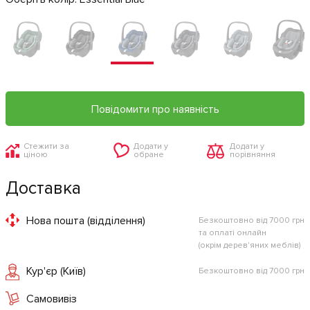
Повідомити про наявність
Стежити за
Додати у
Додати у
ціною
обране
порівняння
Доставка
Нова пошта (відділення)
Безкоштовно від 7000 грн
та оплаті онлайн
(окрім дерев'яних меблів)
Кур'єр (Київ)
Безкоштовно від 7000 грн
Самовивіз