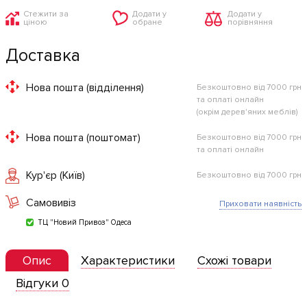
Стежити за
Додати у
Додати у
ціною
обране
порівняння
Доставка
Нова пошта (відділення)
Безкоштовно від 7000 грн
та оплаті онлайн
(окрім дерев'яних меблів)
Нова пошта (поштомат)
Безкоштовно від 7000 грн
та оплаті онлайн
Кур'єр (Київ)
Безкоштовно від 7000 грн
Самовивіз
Приховати наявність
ТЦ "Новий Привоз" Одеса
Опис
Характеристики
Схожі товари
Відгуки 0