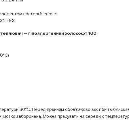
го з дитини
елементом постелі Sleepset
ЕКО-ТЕХ
, утеплювач – гіпоалергенний холософт 100.
0°C)
ератури 30°С. Перед пранням обовʼязково застібніть блиска
Хімчистка заборонена. Можна прасувати на середніх температур