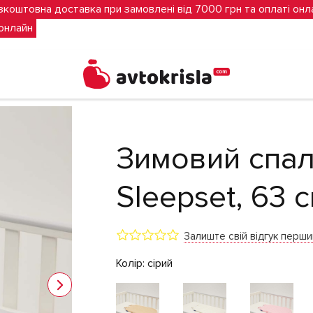
зкоштовна доставка при замовлені від 7000 грн та оплаті онл
 онлайн
яці (сірий)
Зимовий спал
Sleepset, 63 с
Залиште свій відгук перш
Колір:
сірий