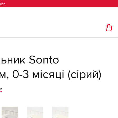
айн
ьник Sonto
м, 0-3 місяці (сірий)
им