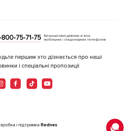
-800-75-71-75
Безкоштовні дзвінки зі всіх
мобільних і стаціонарних телефонів
удьте першим хто дізнається про наші
овинки і спеціальні пропозиції
зробка і підтримка
Rednes