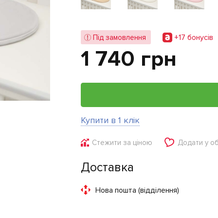
+17 бонусiв
Під замовлення
1 740 грн
Купити в 1 клік
Стежити за ціною
Додати у о
Доставка
Нова пошта (відділення)