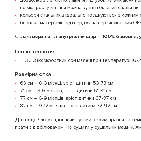
дозволяє з легкістю змінити підгузок не знімаючи йо
по мірі росту дитини можна купити більший спальник
кольори спальників ідеально поєднуються з кожним 
безпека матеріалів підтверджена сертифікатами O
Склад
: верхній та внутрішній шар – 100% бавовна
Індекс теплоти:
TOG 3 (комфортний сон малечі при температурі 16-2
Розмірна сітка :
63 см – 0-3 місяці, зріст дитини 53-73 см
71 см – 3-6 місяців, зріст дитини 61-81 см
77 см – 6-9 місяців, зріст дитини 67-87 см
82 см – 9-12 місяців, зріст дитини 72-92 см
Догляд:
Рекомендований ручний режим прання за темп
прати з відбілювачем. Не сушити у сушильній машині. 