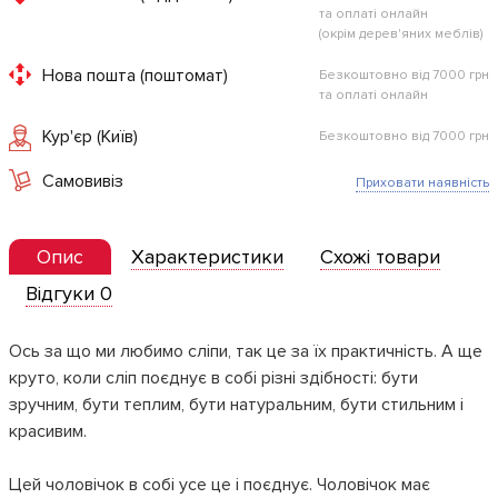
та оплаті онлайн
(окрім дерев'яних меблів)
Нова пошта (поштомат)
Безкоштовно від 7000 грн
та оплаті онлайн
Кур'єр (Київ)
Безкоштовно від 7000 грн
Самовивіз
Приховати наявність
Опис
Характеристики
Схожі товари
Відгуки 0
Ось за що ми любимо сліпи, так це за їх практичність. А ще
круто, коли сліп поєднує в собі різні здібності: бути
зручним, бути теплим, бути натуральним, бути стильним і
красивим.
Цей чоловічок в собі усе це і поєднує. Чоловічок має