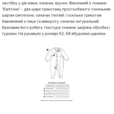
застібку у дві ніжки, означає зручно. Виконаний з тканини
"Капітоне" - два шари трикотажу простьобаного тоненьким
шаром синтепона, означає теплий. І оскільки трикотаж
бавовняний з лиця та вивороту, означає натуральний.
Красивим його робить текстура тканини, шкіряна обробка і
ґудзики. На рукавцях у розмірі 62, 68 вбудовані царапки.