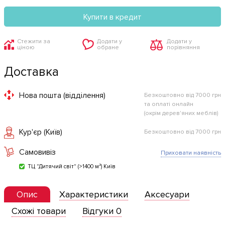
Купити в кредит
Стежити за
Додати у
Додати у
ціною
обране
порівняння
Доставка
Нова пошта (відділення)
Безкоштовно від 7000 грн
та оплаті онлайн
(окрім дерев'яних меблів)
Кур'єр (Київ)
Безкоштовно від 7000 грн
Самовивіз
Приховати наявність
ТЦ "Дитячий світ" (>1400 м²) Київ
Опис
Характеристики
Аксесуари
Схожі товари
Відгуки 0