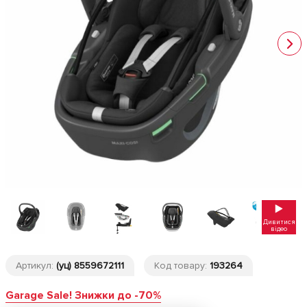
Дивитися
відео
Артикул:
(уц) 8559672111
Код товару:
193264
Garage Sale! Знижки до -70%