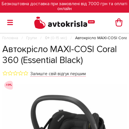
Безкоштовна доставка при замовлені від 7000 грн та оплаті
онлайн
Головна
Групи
0+
(0-15 міс)
Автокрісло MAXI-COSI Coral 
Автокрісло MAXI-COSI Coral
360 (Essential Black)
Залиште свій відгук першим
-19%