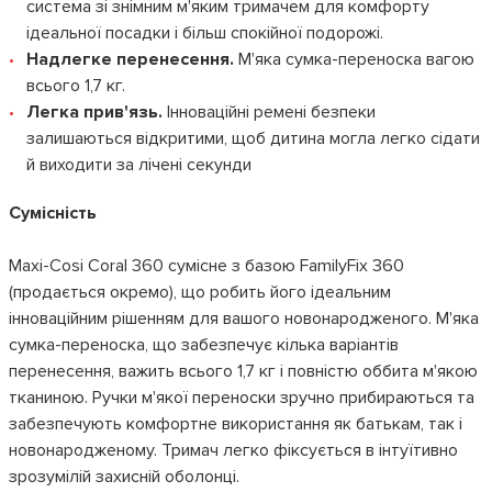
система зі знімним м'яким тримачем для комфорту
ідеальної посадки і більш спокійної подорожі.
Надлегке перенесення.
М'яка сумка-переноска вагою
всього 1,7 кг.
Легка прив'язь.
Інноваційні ремені безпеки
залишаються відкритими, щоб дитина могла легко сідати
й виходити за лічені секунди
Сумісність
Maxi-Cosi Coral 360 сумісне з базою FamilyFix 360
(продається окремо), що робить його ідеальним
інноваційним рішенням для вашого новонародженого. М'яка
сумка-переноска, що забезпечує кілька варіантів
перенесення, важить всього 1,7 кг і повністю оббита м'якою
тканиною. Ручки м'якої переноски зручно прибираються та
забезпечують комфортне використання як батькам, так і
новонародженому. Тримач легко фіксується в інтуїтивно
зрозумілій захисній оболонці.