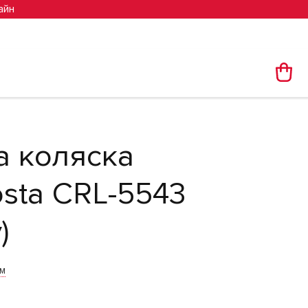
айн
а коляска
sta CRL-5543
)
им