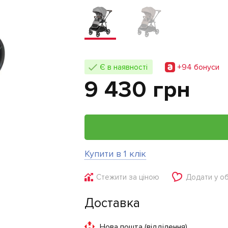
+94 бонуси
Є в наявності
9 430 грн
Купити в 1 клік
Стежити за ціною
Додати у о
Доставка
Нова пошта (відділення)