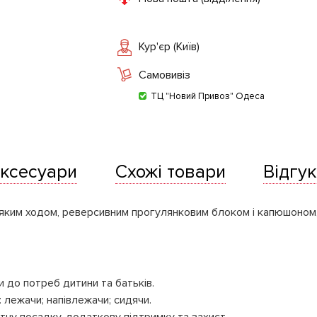
Кур'єр (Київ)
Самовивіз
ТЦ "Новий Привоз" Одеса
ксесуари
Схожі товари
Відгук
’яким ходом, реверсивним прогулянковим блоком і капюшоном
 до потреб дитини та батьків.
 лежачи; напівлежачи; сидячи.