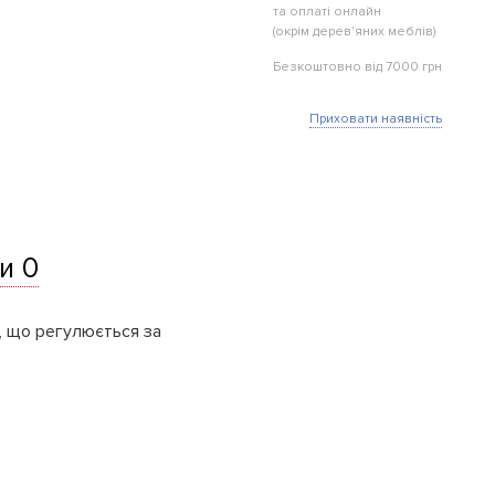
та оплаті онлайн
(окрім дерев'яних меблів)
Безкоштовно від 7000 грн
Приховати наявність
и 0
, що регулюється за