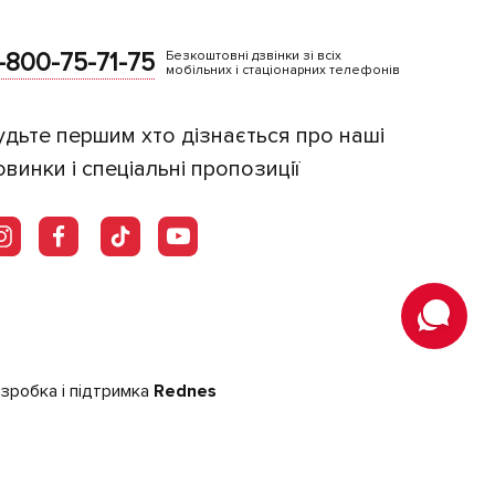
-800-75-71-75
Безкоштовні дзвінки зі всіх
мобільних і стаціонарних телефонів
удьте першим хто дізнається про наші
овинки і спеціальні пропозиції
зробка і підтримка
Rednes