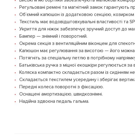
Високі м’які бортики забезпечують малюкові комфорт
Регульовані ремені та магнітний замок гарантують пр
Об’ємний капюшон із додатковою секцією, козирком 
Текстиль має водовідштовхувальні властивості та SP
Укриття для ніжок забезпечує зручний доступ до ма
Бампер — знімний і поворотний.
Окрема секція з вентиляційним віконцем для спекотн
Капюшон має регулювання за висотою — його можна п
Потягніть за спеціальну петлю в потрібному напрям
Батьківська ручка з міцної екошкіри регулюється за
Коляска компактно складається разом із сидінням н
Складається текстилем усередину і зберігає вертик
Передні колеса поворотні з фіксацією.
Оснащені амортизацією, швидкознімні.
Надійна здвоєна педаль гальма.