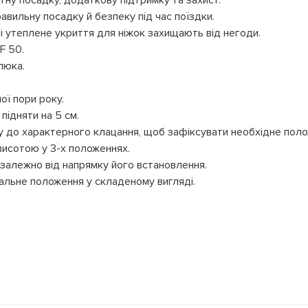
ну посадку, додаткову підтримку та захист.
авильну посадку й безпеку під час поїздки.
і утеплене укриття для ніжок захищають від негоди.
F 50.
люка.
ої пори року.
ідняти на 5 см.
ку до характерного клацання, щоб зафіксувати необхідне поло
 висотою у 3-х положеннях.
езалежно від напрямку його встановлення.
альне положення у складеному вигляді.