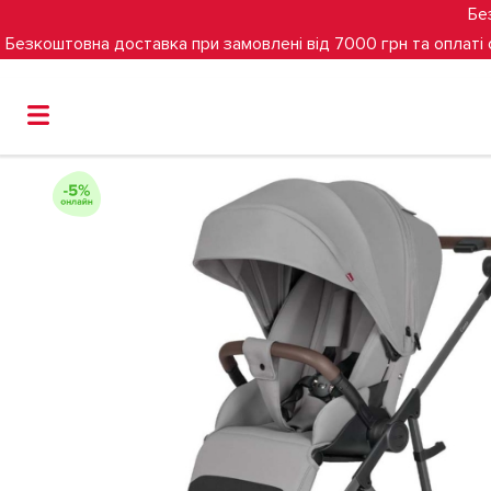
Бе
Безкоштовна доставка при замовлені від 7000 грн та оплаті
Головна
Прогулянкова коляска CARRELLO Costa CRL-554