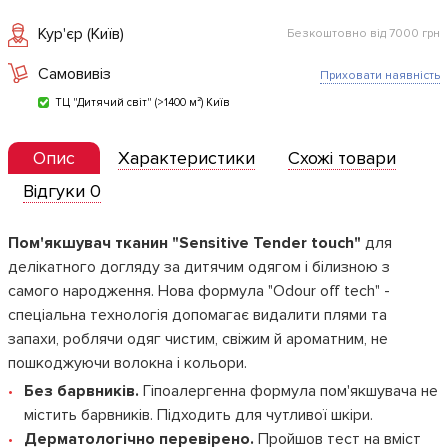
Кур'єр (Київ)
Безкоштовно від 7000 грн
Самовивіз
Приховати наявність
ТЦ "Дитячий світ" (>1400 м²) Київ
Опис
Характеристики
Схожі товари
Відгуки 0
Пом'якшувач тканин "Sensitive Tender touch"
для
делікатного догляду за дитячим одягом і білизною з
самого народження. Нова формула "Odour off tech" -
спеціальна технологія допомагає видалити плями та
запахи, роблячи одяг чистим, свіжим й ароматним, не
пошкоджуючи волокна і кольори.
Без барвників.
Гіпоалергенна формула пом'якшувача не
містить барвників. Підходить для чутливої ​​шкіри.
Дерматологічно перевірено.
Пройшов тест на вміст