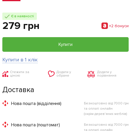
Є в наявності
279 грн
+2 бонуси
Купити
Купити в 1 клік
Стежити за
Додати у
Додати у
ціною
обране
порівняння
Доставка
Нова пошта (відділення)
Безкоштовно від 7000 грн
та оплаті онлайн
(окрім дерев'яних меблів)
Нова пошта (поштомат)
Безкоштовно від 7000 грн
та оплаті онлайн