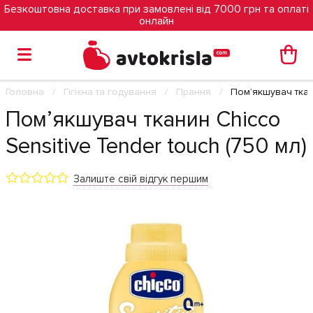
Безкоштовна доставка при замовлені від 7000 грн та оплаті
онлайн
Головна
Гігієна та годування
Прання
Пом’якшувач ткани
Пом’якшувач тканин Chicco
Sensitive Tender touch (750 мл)
Залиште свій відгук першим