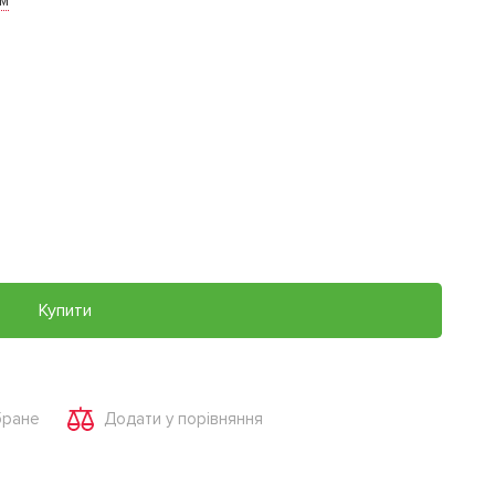
им
Купити
бране
Додати у порівняння