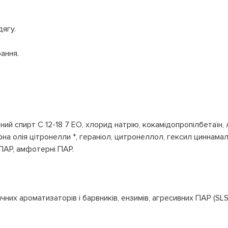
дягу.
ання.
ний спирт C 12-18 7 EO, хлорид натрію, кокамідопропілбетаїн, л
на олія цітронелли *, гераніол, цитронеллол, гексил циннамал,
 ПАР, амфотерні ПАР.
них ароматизаторів і барвників, ензимів, агресивних ПАР (SLS,