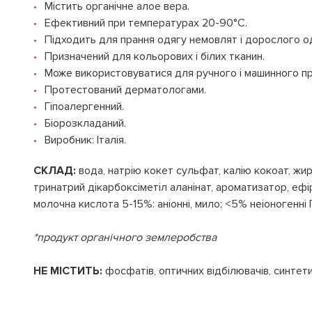
Містить органічне алое вера.
Ефективний при температурах 20-90°C.
Підходить для прання одягу немовлят і дорослого о
Призначений для кольорових і білих тканин.
Може використовуватися для ручного і машинного пр
Протестований дерматологами.
Гіпоалергенний.
Біорозкладаний.
Виробник: Італія.
СКЛАД:
вода, натрію кокет сульфат, калію кокоат, жир
тринатрий дікарбоксіметіл аланінат, ароматизатор, ефір
молочна кислота 5-15%: аніонні, мило; <5% неіоногенні
*продукт органічного землеробства
НЕ МІСТИТЬ:
фосфатів, оптичних відбілювачів, синтетич