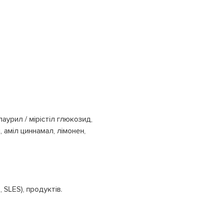
аурил / мірістіл глюкозид,
 аміл циннамал, лімонен,
 SLES), продуктів.