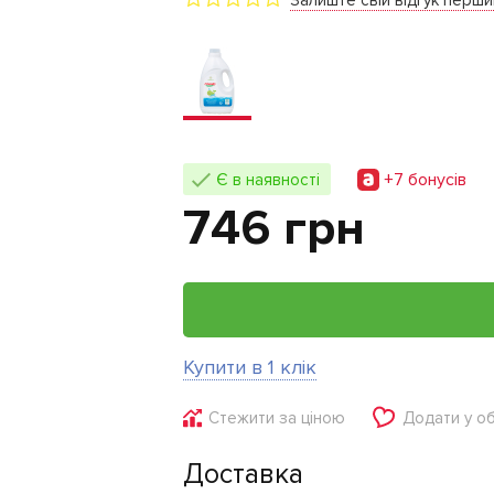
Залиште свій відгук перш
+7 бонусiв
Є в наявності
746 грн
Купити в 1 клік
Стежити за ціною
Додати у о
Доставка