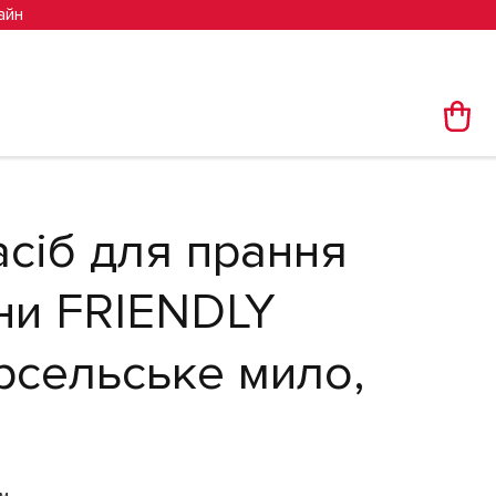
айн
е мило, 2000 мл
асіб для прання
зни FRIENDLY
сельське мило,