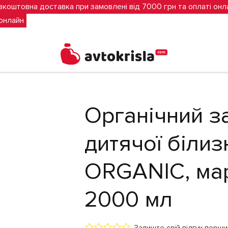
зкоштовна доставка при замовлені від 7000 грн та оплаті онл
 онлайн
 засіб для прання дитячої білизни FRIENDLY ORGANIC, марсельськ
Органічний з
дитячої біли
ORGANIC, мар
2000 мл