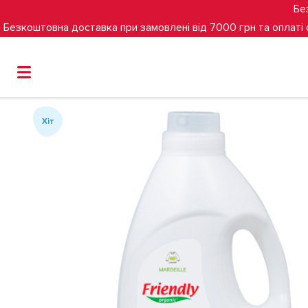
Бе
Безкоштовна доставка при замовлені від 7000 грн та оплаті
Головна
Гігієна та годування
Прання
Органічний
Хіт