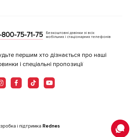
-800-75-71-75
Безкоштовні дзвінки зі всіх
мобільних і стаціонарних телефонів
удьте першим хто дізнається про наші
овинки і спеціальні пропозиції
зробка і підтримка
Rednes