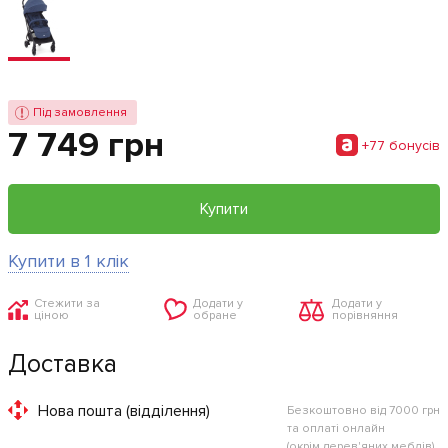
Під замовлення
7 749 грн
+77 бонусiв
Купити
Купити в 1 клік
Стежити за
Додати у
Додати у
ціною
обране
порівняння
Доставка
Нова пошта (відділення)
Безкоштовно від 7000 грн
та оплаті онлайн
(окрім дерев'яних меблів)