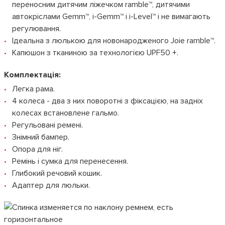
переносним дитячим ліжечком ramble™, дитячими
автокріслами Gemm™, i-Gemm™ і i-Level™ і не вимагають
регулювання.
Ідеальна з люлькою для новонародженого Joie ramble™.
Капюшон з тканиною за технологією UPF50 +.
Комплектація:
Легка рама.
4 колеса - два з них поворотні з фіксацією, на задніх
колесах встановлене гальмо.
Регульовані ремені.
Знімний бампер.
Опора для ніг.
Ремінь і сумка для перенесення.
Глибокий речовий кошик.
Адаптер для люльки.