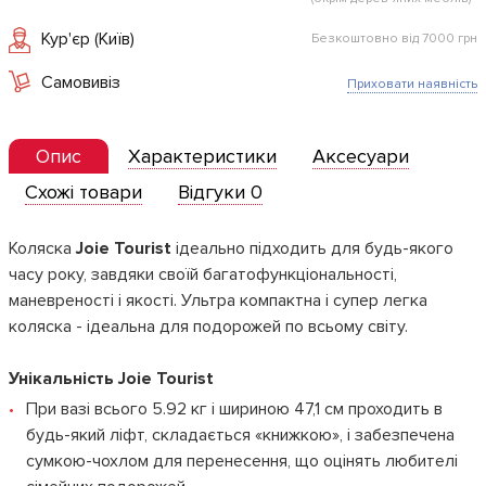
Кур'єр (Київ)
Безкоштовно від 7000 грн
Самовивіз
Приховати наявність
Опис
Характеристики
Аксесуари
Схожі товари
Відгуки 0
Коляска
Joie Tourist
ідеально підходить для будь-якого
часу року, завдяки своїй багатофункціональності,
маневреності і якості. Ультра компактна і супер легка
коляска - ідеальна для подорожей по всьому світу.
Унікальність Joie Tourist
При вазі всього 5.92 кг і шириною 47,1 см проходить в
будь-який ліфт, складається «книжкою», і забезпечена
сумкою-чохлом для перенесення, що оцінять любителі