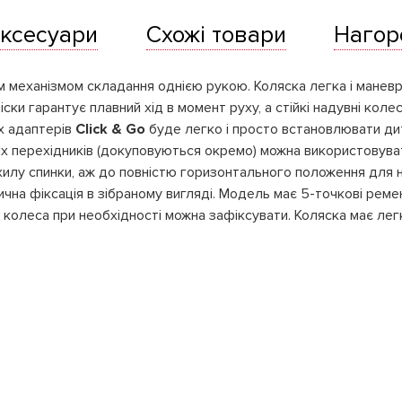
ксесуари
Схожі товари
Нагор
 механізмом складання однією рукою. Коляска легка і маневр
віски гарантує плавний хід в момент руху, а стійкі надувні кол
их адаптерів
Click & Go
буде легко і просто встановлювати ди
х перехідників (докуповуються окремо) можна використовуват
ахилу спинки, аж до повністю горизонтального положення для 
ична фіксація в зібраному вигляді. Модель має 5-точкові реме
 колеса при необхідності можна зафіксувати. Коляска має легк