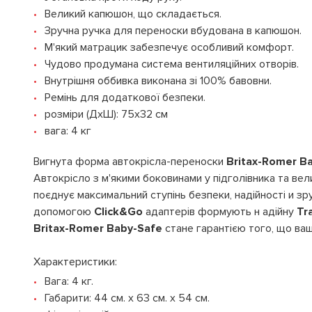
Великий капюшон, що складається.
Зручна ручка для переноски вбудована в капюшон.
М'який матрацик забезпечує особливий комфорт.
Чудово продумана система вентиляційних отворів.
Внутрішня оббивка виконана зі 100% бавовни.
Ремінь для додаткової безпеки.
розміри (ДхШ): 75х32 см
вага: 4 кг
Вигнута форма автокрісла-переноски
Britax-Romer B
Автокрісло з м'якими боковинами у підголівника та в
поєднує максимальний ступінь безпеки, надійності и з
допомогою
Click&Go
адаптерів формують н адійну
Tr
Britax-Romer Baby-Safe
стане гарантією того, що ва
Характеристики:
Вага: 4 кг.
Габарити: 44 см. x 63 см. x 54 см.