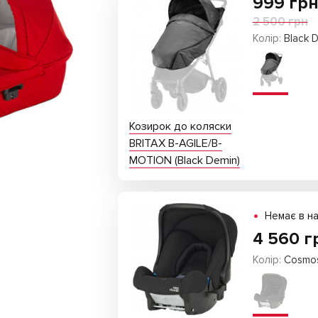
999
гр
2 500 грн
Колір:
Black 
Козирок до коляски
BRITAX B-AGILE/B-
MOTION (Black Demin)
•
Немає в на
4 560 г
Колір:
Cosmos