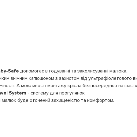
aby-Safe
допомогає в годуванні та заколисуванні малюка.
еликим знімним капюшоном з захистом від ультрафіолетового в
ручності. А можливості монтажу крісла безпосередньо на шасі
avel System
- систему для прогулянок.
ш малюк буде оточений захищеністю та комфортом.