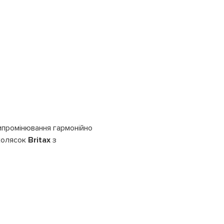
ипромінювання гармонійно
 колясок
Britax
з