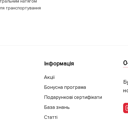
нтральним натягом
для транспортування
0
Інформація
Акції
Б
Бонусна програма
н
Подарункові сертифікати
База знань
Статті