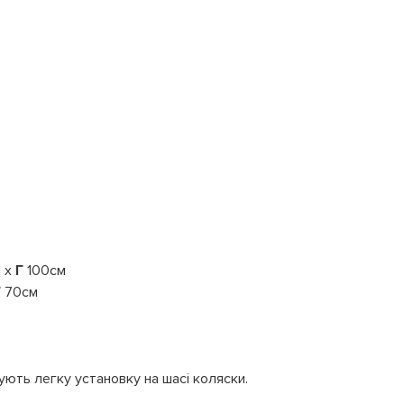
м х
Г
100см
Г
70см
ують легку установку на шасі коляски.