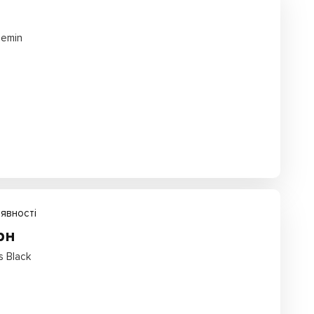
н
Demin
явності
рн
 Black