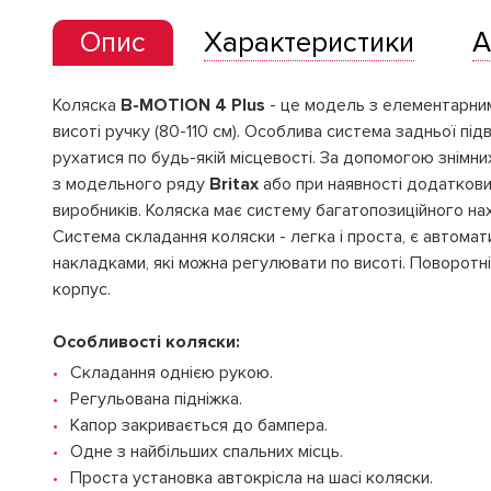
Опис
Характеристики
А
Коляска
B-MOTION 4 Plus
- це модель з елементарним
висоті ручку (80-110 см). Особлива система задньої під
рухатися по будь-якій місцевості. За допомогою знімн
з модельного ряду
Britax
або при наявності додаткови
виробників. Коляска має систему багатопозиційного н
Система складання коляски - легка і проста, є автомат
накладками, які можна регулювати по висоті. Поворотні
корпус.
Особливості коляски:
Складання однією рукою.
Регульована підніжка.
Капор закривається до бампера.
Одне з найбільших спальних місць.
Проста установка автокрісла на шасі коляски.