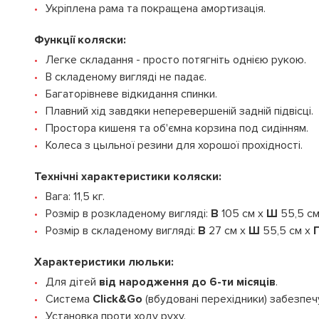
Укріплена рама та покращена амортизація.
Функції коляски:
Легке складання - просто потягніть однією рукою.
В складеному вигляді не падає.
Багаторівневе відкидання спинки.
Плавний хід завдяки неперевершеній задній підвісці.
Простора кишеня та об'ємна корзина под сидінням.
Колеса з цыльної резини для хорошої прохідності.
Технічні характеристики коляски:
Вага: 11,5 кг.
Розмір в розкладеному вигляді:
В
105 см х
Ш
55,5 с
Розмір в складеному вигляді:
В
27 см х
Ш
55,5 см х
Характеристики люльки:
Для дітей
від народження до 6-ти місяців
.
Система
Click
&
Go
(вбудовані перехідники) забезпеч
Установка проти ходу руху.