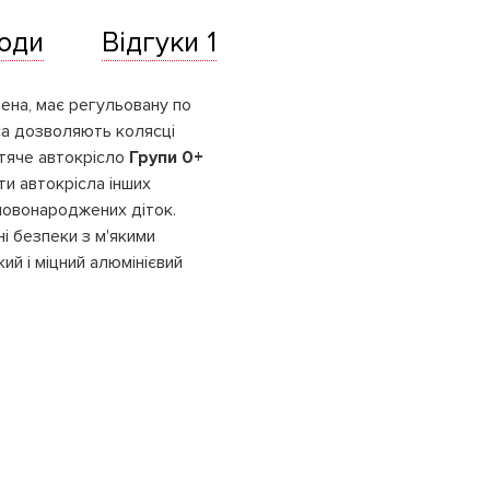
оди
Відгуки 1
ена, має регульовану по
еса дозволяють колясці
тяче автокрісло
Групи 0+
и автокрісла інших
новонароджених діток.
ні безпеки з м'якими
ий і міцний алюмінієвий