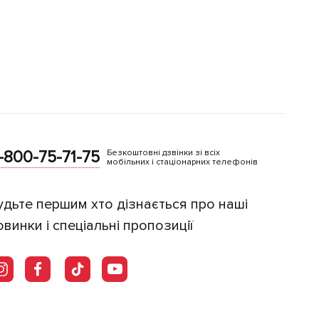
-800-75-71-75
Безкоштовні дзвінки зі всіх
мобільних і стаціонарних телефонів
удьте першим хто дізнається про наші
овинки і спеціальні пропозиції