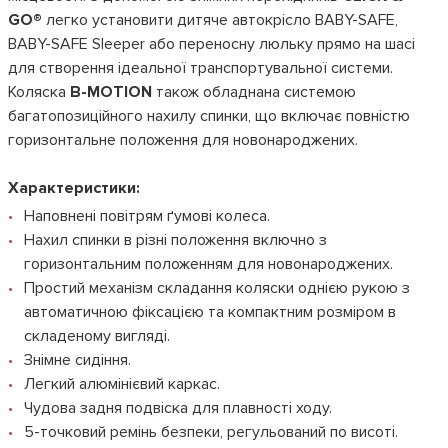
GO®
легко установити дитяче автокрісло BABY-SAFE,
BABY-SAFE Sleeper або переносну люльку прямо на шасі
для створення ідеальної транспортувальної системи.
Коляска
B-MOTION
також обладнана системою
багатопозиційного нахилу спинки, що включає повністю
горизонтальне положення для новонароджених.
Характеристики:
Наповнені повітрям ґумові колеса.
Нахил спинки в різні положення включно з
горизонтальним положенням для новонароджених.
Простий механізм складання коляски однією рукою з
автоматичною фіксацією та компактним розміром в
складеному вигляді.
Знімне сидіння.
Легкий алюмінієвий каркас.
Чудова задня подвіска для плавності ходу.
5-точковий ремінь безпеки, регульований по висоті.