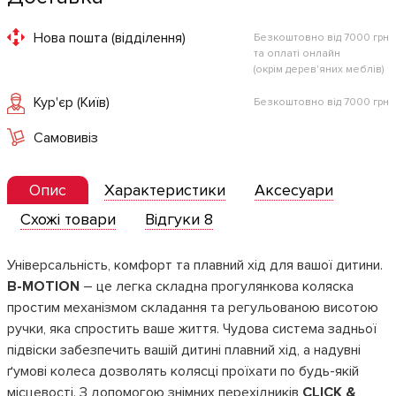
Нова пошта (відділення)
Безкоштовно від 7000 грн
та оплаті онлайн
(окрім дерев'яних меблів)
Кур'єр (Київ)
Безкоштовно від 7000 грн
Самовивіз
Опис
Характеристики
Аксесуари
Схожі товари
Відгуки 8
Універсальність, комфорт та плавний хід для вашої дитини.
B-MOTION
– це легка складна прогулянкова
коляска
простим механізмом складання та регульованою висотою
ручки, яка спростить ваше життя. Чудова система задньої
підвіски забезпечить вашій дитині плавний хід, а надувні
ґумові колеса дозволять колясці проїхати по будь-якій
місцевості. З допомогою знімних перехідників
CLICK &