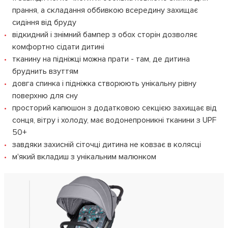
прання, а складання оббивкою всередину захищає
сидіння від бруду
відкидний і знімний бампер з обох сторін дозволяє
комфортно сідати дитині
тканину на підніжці можна прати - там, де дитина
бруднить взуттям
довга спинка і підніжка створюють унікальну рівну
поверхню для сну
просторий капюшон з додатковою секцією захищає від
сонця, вітру і холоду, має водонепроникні тканини з UPF
50+
завдяки захисній сіточці дитина не ковзає в колясці
м'який вкладиш з унікальним малюнком