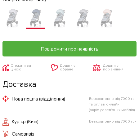
Повідомити про наявність
Стежити за
Додати у
Додати у
ціною
обране
порівняння
Доставка
Нова пошта (відділення)
Безкоштовно від 7000 грн
та оплаті онлайн
(окрім дерев'яних меблів)
Кур'єр (Київ)
Безкоштовно від 7000 грн
Самовивіз