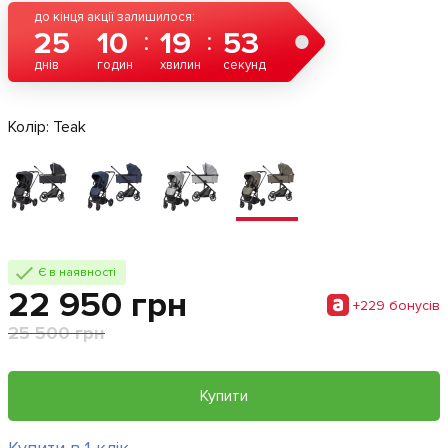
до кінця акції залишилося:
25
10
19
53
днів
годин
хвилин
секунд
Колір:
Teak
Є в наявності
22 950 грн
+229 бонусiв
25 500 грн
Купити