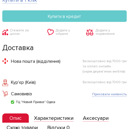
Купити в 1 клік
Купити в кредит
Стежити за
Додати у
Додати у
ціною
обране
порівняння
Доставка
Нова пошта (відділення)
Безкоштовно від 7000 грн
та оплаті онлайн
(окрім дерев'яних меблів)
Кур'єр (Київ)
Безкоштовно від 7000 грн
Самовивіз
Приховати наявність
ТЦ "Новий Привоз" Одеса
Опис
Характеристики
Аксесуари
Схожі товари
Відгуки 0