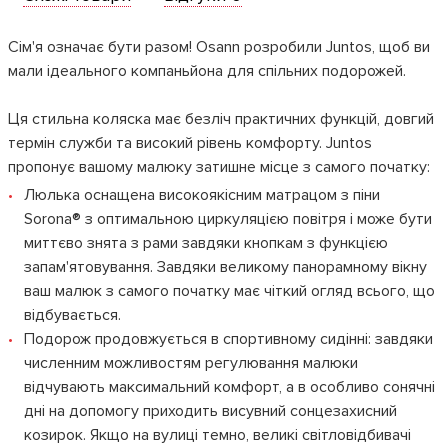
Сім'я означає бути разом! Osann розробили Juntos, щоб ви
мали ідеального компаньйона для спільних подорожей.
Ця стильна коляска має безліч практичних функцій, довгий
термін служби та високий рівень комфорту. Juntos
пропонує вашому малюку затишне місце з самого початку:
Люлька оснащена високоякісним матрацом з піни
Sorona® з оптимальною циркуляцією повітря і може бути
миттєво знята з рами завдяки кнопкам з функцією
запам'ятовування. Завдяки великому панорамному вікну
ваш малюк з самого початку має чіткий огляд всього, що
відбувається.
Подорож продовжується в спортивному сидінні: завдяки
численним можливостям регулювання малюки
відчувають максимальний комфорт, а в особливо сонячні
дні на допомогу приходить висувний сонцезахисний
козирок. Якщо на вулиці темно, великі світловідбивачі