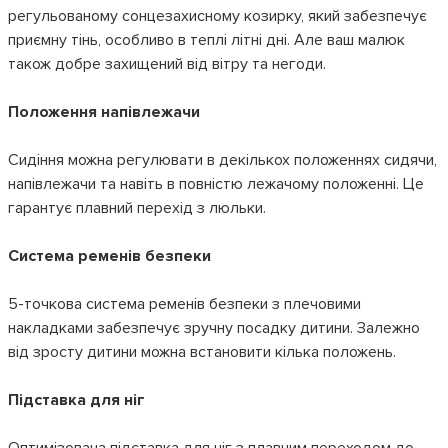
регульованому сонцезахисному козирку, який забезпечує
приємну тінь, особливо в теплі літні дні. Але ваш малюк
також добре захищений від вітру та негоди.
Положення напівлежачи
Сидіння можна регулювати в декількох положеннях сидячи,
напівлежачи та навіть в повністю лежачому положенні. Це
гарантує плавний перехід з люльки.
Система ременів безпеки
5-точкова система ременів безпеки з плечовими
накладками забезпечує зручну посадку дитини. Залежно
від зросту дитини можна встановити кілька положень.
Підставка для ніг
Оптимізована підставка для ніг з плавним переходом до