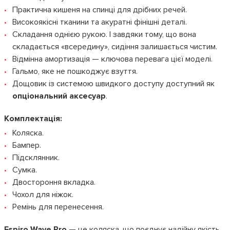
Практична кишеня на спинці для дрібних речей.
Високоякісні тканини та акуратні фінішні деталі.
Складання однією рукою. І завдяки тому, що вона
складається «всередину», сидіння залишається чистим.
Відмінна амортизація — ключова перевага цієї моделі.
Гальмо, яке не пошкоджує взуття.
Дощовик із системою швидкого доступу доступний як
опціональний аксесуар
.
Комплектація:
Коляска.
Бампер.
Підсклянник.
Сумка.
Двостороння вкладка.
Чохол для ніжок.
Ремінь для перенесення.
Espiro Wave Pro
— це коляска, що поєднує надійну якість,