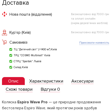
Доставка
Нова пошта (відділення)
Безкоштовно від 7000 грн
та оплаті онлайн
(окрім дерев'яних меблів)
Кур'єр (Київ)
Безкоштовно від 7000 грн
Самовивіз
Приховати наявність
ТЦ "Дитячий світ" (>1400 м²) Київ
ТРЦ "COSMO Multimall" Київ
СТРЦ "Spartak" Львів
Склад Київ
Опис
Характеристики
Аксесуари
Схожі товари
Відгуки 0
Коляска
Espiro Wave Pro
— це природне продовження
бестселера Espiro Wave, який протягом років здобув