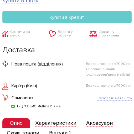
Купити в 1 клік
Купити в кредит
Стежити за
Додати у
Додати у
ціною
обране
порівняння
Доставка
Нова пошта (відділення)
Безкоштовно від 7000 грн
та оплаті онлайн
(окрім дерев'яних меблів)
Кур'єр (Київ)
Безкоштовно від 7000 грн
Самовивіз
Приховати наявність
ТРЦ "COSMO Multimall" Київ
Опис
Характеристики
Аксесуари
Схожі товари
Відгуки 1