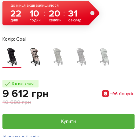
до кінця акції залишилося:
22
10
20
30
днів
годин
хвилин
секунд
Колір:
Coal
Є в наявності
9 612 грн
+96 бонусiв
10 680 грн
Купити