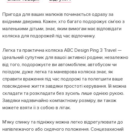
Пригода для ваших малюків починається одразу за
вхідними дверима. Кожен, хто багато подорожує сім'єю з
маленькими дітьми, знає, яким вимогам має відповідати
коляска для подорожей під час відпочинку.
Легка та практична коляска ABC Design Ping 3 Travel —
ідеальний супутник для вашої активної родини, незалежно
від того, подорожуєте ви автомобілем, автобусом чи
поїздом, дуже легка та маневрова коляска знає, як
справити враження під час подорожі та полегшити ваше
повсякденне життя завдяки простоті керування. Їй можна
складати та розкладати без зусиль лише однією рукою.
Завдяки надзвичайно компактному розміру, ви також
можете взяти її з собою в літак.
М'яку спинку та підніжку можна легко відрегулювати до
напівлежачого або сидячого положення. Сонцезахисний