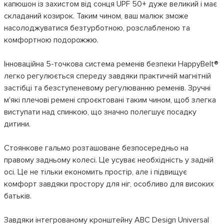
капюшон із захистом від сонця UPF 50+ дуже великий і має
складаний козирок. Таким чином, ваш малюк зможе
насолоджуватися безтурботною, розслабленою та
комфортною подорожжю.
Інноваційна 5-точкова система ременів безпеки HappyBelt®
легко регулюється спереду завдяки практичній магнітній
застібці та безступеневому регулюванню ременів. Зручні
м'які плечові ремені спроєктовані таким чином, щоб злегка
виступати над спинкою, що значно полегшує посадку
дитини.
Стоянкове гальмо розташоване безпосередньо на
правому задньому колесі. Це усуває необхідність у задній
осі. Це не тільки економить простір, але і підвищує
комфорт завдяки простору для ніг, особливо для високих
батьків.
Завдяки інтегрованому кронштейну ABC Design Universal