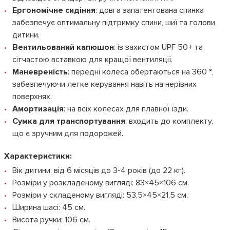
Ергономічне сидіння
: довга запатентована спинка
забезпечує оптимальну підтримку спини, шиї та голови
дитини.
Вентильований капюшон
: із захистом UPF 50+ та
сітчастою вставкою для кращої вентиляції.
Маневреність
: передні колеса обертаються на 360 °,
забезпечуючи легке керування навіть на нерівних
поверхнях.
Амортизація
: на всіх колесах для плавної їзди.
Сумка для транспортування
: входить до комплекту,
що є зручним для подорожей.
Характеристики:
Вік дитини: від 6 місяців до 3-4 років (до 22 кг).
Розміри у розкладеному вигляді: 83×45×106 см.
Розміри у складеному вигляді: 53,5×45×21,5 см.
Ширина шасі: 45 см.
Висота ручки: 106 см.