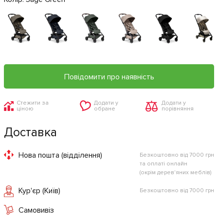
Повідомити про наявність
Стежити за
Додати у
Додати у
ціною
обране
порівняння
Доставка
Нова пошта (відділення)
Безкоштовно від 7000 грн
та оплаті онлайн
(окрім дерев'яних меблів)
Кур'єр (Київ)
Безкоштовно від 7000 грн
Самовивіз