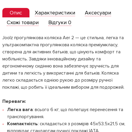
Опис
Характеристики
Аксесуари
Схожі товари
Відгуки 0
Joolz прогулянкова коляска Aer 2 — це стильна, легка та
ультракомпактна прогулянкова коляска преміумкласу,
створена для активних батьків, що цінують комфорт та
мобільність. Завдяки інноваційному дизайну та
ергономічному сидінню вона забезпечує зручність для
дитини та легкість у використанні для батьків. Коляска
легко складається однією рукою до розміру ручної
поклажі, що робить її ідеальним вибором для подорожей.
Переваги:
Легка вага
: всього 6 кг, що полегшує перенесення та
транспортування.
Компактність
: складається з розмірів 45х53,5х21,5 см,
відповідає стандартам ручної поклажі IATA.