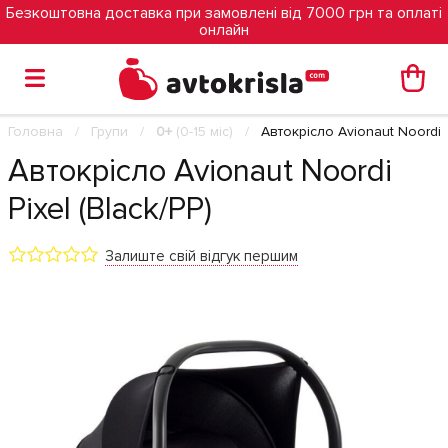
Безкоштовна доставка при замовлені від 7000 грн та оплаті
онлайн
Головна
Групи
0+
(0-15 міс)
Автокрісло Avionaut Noordi P
Автокрісло Avionaut Noordi
Pixel (Black/PP)
Залиште свій відгук першим