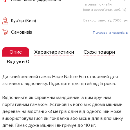
та оплаті онлайн
(окрім дерев'яних меблів)
Кур'єр (Київ)
Безкоштовно від 7000 грн
Самовивіз
Приховати наявність
Опис
Характеристики
Схожі товари
Відгуки 0
Дитячий зелений гамак Hape Nature Fun створений для
активного відпочинку. Підходить для дітей від 5 років.
Відпочиньте як справжній мандрівник із цим зручним
портативним гамаком. Установіть його між двома міцними
деревам на відстані 2-3 метрів один від одного. Він може
використовуватися як гойдалка або місце для відпочинку
дітей. Гамак дуже міцний і витримує до 110 кг.