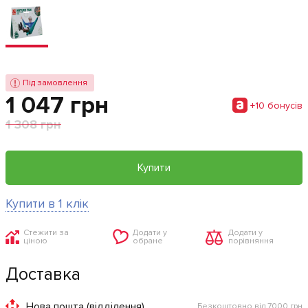
Під замовлення
1 047 грн
+10 бонусiв
1 308 грн
Купити
Купити в 1 клік
Стежити за
Додати у
Додати у
ціною
обране
порівняння
Доставка
Нова пошта (відділення)
Безкоштовно від 7000 грн