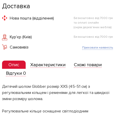
Доставка
Нова пошта (відділення)
Безкоштовно від 7000 грн
та оплаті онлайн
(окрім дерев'яних меблів)
Кур'єр (Київ)
Безкоштовно від 7000 грн
Самовивіз
Приховати наявність
Опис
Характеристики
Схожі товари
Відгуки 0
Дитячий шолом Globber розмір XXS (45-51 см) з
регулювальним кільцем і ременями для легкої та швидкої
зміни розміру шолома.
Регулювальне кільце оснащене світлодіодним