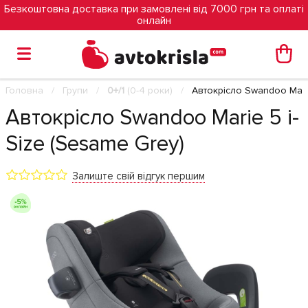
Безкоштовна доставка при замовлені від 7000 грн та оплаті
онлайн
Головна
Групи
0+/1
(0-4 роки)
Автокрісло Swandoo Marie
Автокрісло Swandoo Marie 5 i-
Size (Sesame Grey)
Залиште свій відгук першим