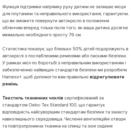
Функція підтримки напрямку руху дитини не залишає місця
для плутанини та неправильного використання, гарантуючи,
що ви зможете повернути автокрісло в положення
обличчям вперед тільки після того, як ваша дитина досягне
мінімально необхідного зросту 76 см.
Статистика показує, що близько 50% дітей подорожують в
автокріслі з послабленими ременями або пасками безпеки.
У рамках місії по боротьбі з неправильним використанням і
забезпеченню найвищих стандартів безпеки ми розробили
Harness+, щоб допомогти вам правильно
відрегулювати
ремінь
.
Текстиль тканинних чохлів
сертифікований за
стандартом Oeko-Tex Standard 100, що гарантує
відповідність найсуворішим стандартам безпеки та захисту
навколишнього середовища. Численні вентиляційні отвори
та повітропроникна тканина на спинці та зоні сидіння