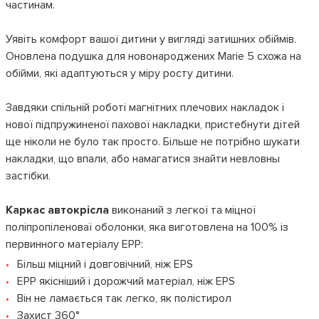
частинам.
Уявіть комфорт вашої дитини у вигляді затишних обіймів.
Оновлена подушка для новонароджених Marie 5 схожа на
обійми, які адаптуються у міру росту дитини.
Завдяки спільній роботі магнітних плечових накладок і
нової підпружиненої пахової накладки, пристебнути дітей
ще ніколи не було так просто. Більше не потрібно шукати
накладки, що впали, або намагатися знайти невловны
застібки.
Каркас автокрісла
виконаний з легкої та міцної
поліпропіленоваї оболонки, яка виготовлена на 100% із
первинного матеріалу EPP:
Більш міцний і довговічний, ніж EPS
EPP якісніший і дорожчий матеріал, ніж EPS
Він не ламається так легко, як полістирол
Захист 360°