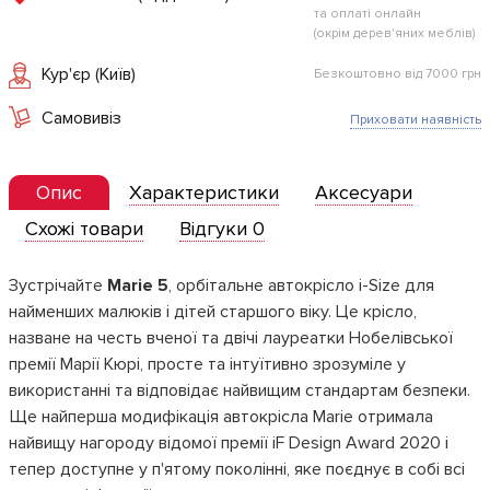
та оплаті онлайн
(окрім дерев'яних меблів)
Кур'єр (Київ)
Безкоштовно від 7000 грн
Самовивіз
Приховати наявність
Опис
Характеристики
Аксесуари
Схожі товари
Відгуки 0
Зустрічайте
Marie 5
, орбітальне автокрісло i-Size для
найменших малюків і дітей старшого віку. Це крісло,
назване на честь вченої та двічі лауреатки Нобелівської
премії Марії Кюрі, просте та інтуїтивно зрозуміле у
використанні та відповідає найвищим стандартам безпеки.
Ще найперша модифікація автокрісла Marie отримала
найвищу нагороду відомої премії iF Design Award 2020 і
тепер доступне у п'ятому поколінні, яке поєднує в собі всі