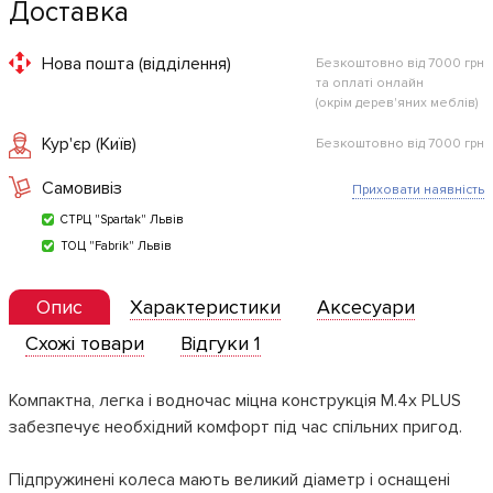
Доставка
Нова пошта (відділення)
Безкоштовно від 7000 грн
та оплаті онлайн
(окрім дерев'яних меблів)
Кур'єр (Київ)
Безкоштовно від 7000 грн
Самовивіз
Приховати наявність
СТРЦ "Spartak" Львів
ТОЦ "Fabrik" Львів
Опис
Характеристики
Аксесуари
Схожі товари
Відгуки 1
Компактна, легка і водночас міцна конструкція M.4x PLUS
забезпечує необхідний комфорт під час спільних пригод.
Підпружинені колеса мають великий діаметр і оснащені