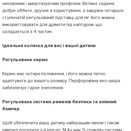
нековзним і амортизуючим профілем. Велике сидіння
добре оббите, зручне в користуванні, а завдяки чотирьох
ступінчатій регульованій підставці для ніг його можна
використовувати для дрімоти під каптуром, що
складається з 4 частин.
Ідеальна коляска для вас і вашої дитини
Регульоване кермо
Кермо має чотири положення, і його можна легко
адаптувати до вашого розміру. Перфорована еко-шкіра
забезпечує гарне зчеплення.
Регульована система ременів безпеки та знімний
бампер
Щоб убезпечити вашу дитину найкращим чином і також
швидко посадити її в крісло, M.4x має 5-точкову систему