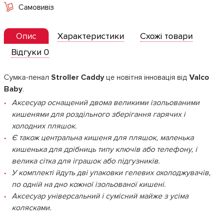
Самовивіз
Опис
Характеристики
Схожі товари
Відгуки 0
Сумка-пенал
Stroller Caddy
це новітня інновація від
Valco
Baby
.
Аксесуар оснащений двома великими ізольованими
кишенями для роздільного зберігання гарячих і
холодних пляшок.
Є також центральна кишеня для пляшок, маленька
кишенька для дрібниць типу ключів або телефону, і
велика сітка для іграшок або підгузників.
У комплекті йдуть дві упаковки гелевих охолоджувачів,
по одній на дно кожної ізольованої кишені.
Аксесуар універсальний і сумісний майже з усіма
колясками.