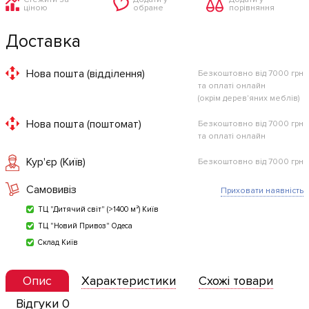
ціною
обране
порівняння
Доставка
Нова пошта (відділення)
Безкоштовно від 7000 грн
та оплаті онлайн
(окрім дерев'яних меблів)
Нова пошта (поштомат)
Безкоштовно від 7000 грн
та оплаті онлайн
Кур'єр (Київ)
Безкоштовно від 7000 грн
Самовивіз
Приховати наявність
ТЦ "Дитячий світ" (>1400 м²) Київ
ТЦ "Новий Привоз" Одеса
Склад Київ
Опис
Характеристики
Схожі товари
Відгуки 0