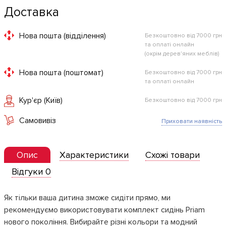
Доставка
Нова пошта (відділення)
Безкоштовно від 7000 грн
та оплаті онлайн
(окрім дерев'яних меблів)
Нова пошта (поштомат)
Безкоштовно від 7000 грн
та оплаті онлайн
Кур'єр (Київ)
Безкоштовно від 7000 грн
Самовивіз
Приховати наявність
Опис
Характеристики
Схожі товари
Відгуки 0
Як тільки ваша дитина зможе сидіти прямо, ми
рекомендуємо використовувати комплект сидінь Priam
нового покоління. Вибирайте різні кольори та модний