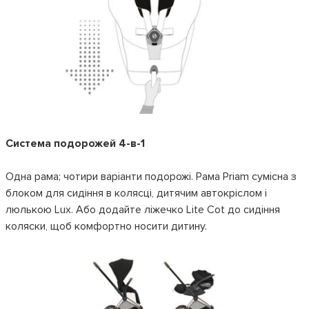
Система подорожей 4-в-1
Одна рама; чотири варіанти подорожі. Рама Priam сумісна з
блоком для сидіння в колясці, дитячим автокріслом і
люлькою Lux. Або додайте ліжечко Lite Cot до сидіння
коляски, щоб комфортно носити дитину.