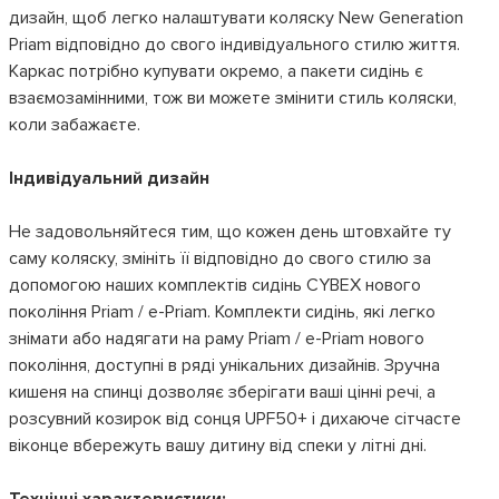
дизайн, щоб легко налаштувати коляску New Generation
Priam відповідно до свого індивідуального стилю життя.
Каркас потрібно купувати окремо, а пакети сидінь є
взаємозамінними, тож ви можете змінити стиль коляски,
коли забажаєте.
Індивідуальний дизайн
Не задовольняйтеся тим, що кожен день штовхайте ту
саму коляску, змініть її відповідно до свого стилю за
допомогою наших комплектів сидінь CYBEX нового
покоління Priam / e-Priam. Комплекти сидінь, які легко
знімати або надягати на раму Priam / e-Priam нового
покоління, доступні в ряді унікальних дизайнів. Зручна
кишеня на спинці дозволяє зберігати ваші цінні речі, а
розсувний козирок від сонця UPF50+ і дихаюче сітчасте
віконце вбережуть вашу дитину від спеки у літні дні.