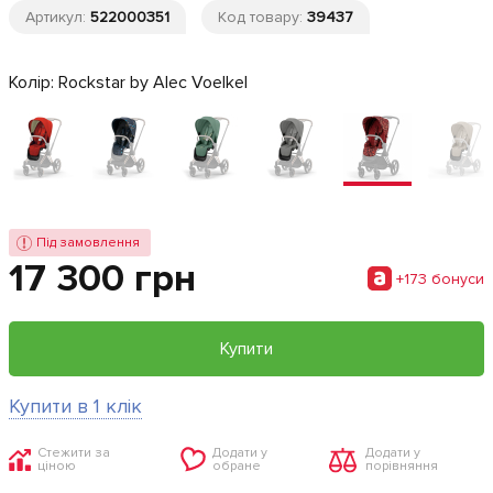
Артикул:
522000351
Код товару:
39437
Колір:
Rockstar by Alec Voelkel
Під замовлення
17 300 грн
+173 бонуси
Купити
Купити в 1 клік
Стежити за
Додати у
Додати у
ціною
обране
порівняння