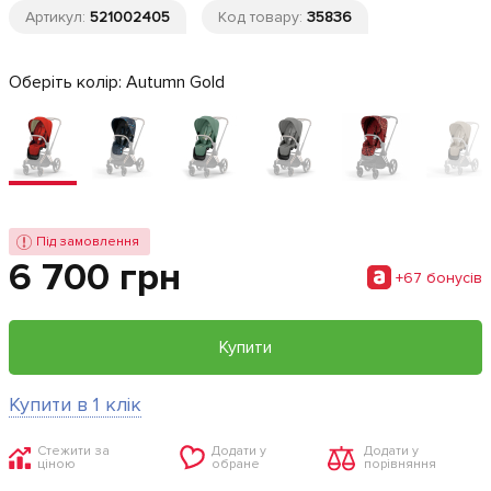
Артикул:
521002405
Код товару:
35836
Оберіть колір:
Autumn Gold
Під замовлення
6 700 грн
+67 бонусiв
Купити
Купити в 1 клік
Стежити за
Додати у
Додати у
ціною
обране
порівняння