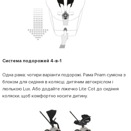
Система подорожей 4-в-1
Одна рама; чотири варіанти подорожі. Рама Priam сумісна з
блоком для сидіння в колясці, дитячим автокріслом і
люлькою Lux. Або додайте ліжечко Lite Cot до сидіння
коляски, щоб комфортно носити дитину.