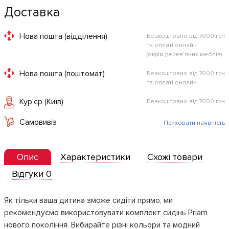
Доставка
Нова пошта (відділення)
Безкоштовно від 7000 грн
та оплаті онлайн
(окрім дерев'яних меблів)
Нова пошта (поштомат)
Безкоштовно від 7000 грн
та оплаті онлайн
Кур'єр (Київ)
Безкоштовно від 7000 грн
Самовивіз
Приховати наявність
Опис
Характеристики
Схожі товари
Відгуки 0
Як тільки ваша дитина зможе сидіти прямо, ми
рекомендуємо використовувати комплект сидінь Priam
нового покоління. Вибирайте різні кольори та модний