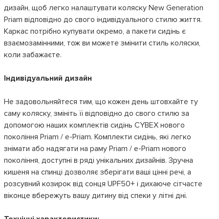
дизайн, щоб легко налаштувати коляску New Generation
Priam відповідно до свого індивідуального стилю життя.
Каркас потрібно купувати окремо, а пакети сидінь є
взаємозамінними, тож ви можете змінити стиль коляски,
коли забажаєте.
Індивідуальний дизайн
Не задовольняйтеся тим, що кожен день штовхайте ту
саму коляску, змініть її відповідно до свого стилю за
допомогою наших комплектів сидінь CYBEX нового
покоління Priam / e-Priam. Комплекти сидінь, які легко
знімати або надягати на раму Priam / e-Priam нового
покоління, доступні в ряді унікальних дизайнів. Зручна
кишеня на спинці дозволяє зберігати ваші цінні речі, а
розсувний козирок від сонця UPF50+ і дихаюче сітчасте
віконце вбережуть вашу дитину від спеки у літні дні.