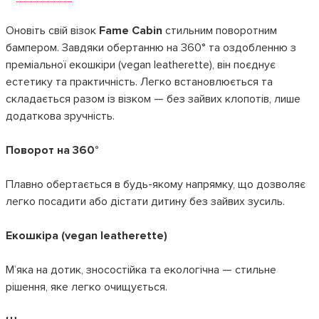
Оновіть свій візок
Fame Cabin
стильним поворотним
бампером. Завдяки обертанню на 360° та оздобленню з
преміальної екошкіри (vegan leatherette), він поєднує
естетику та практичність. Легко встановлюється та
складається разом із візком — без зайвих клопотів, лише
додаткова зручність.
Поворот на 360°
Плавно обертається в будь-якому напрямку, що дозволяє
легко посадити або дістати дитину без зайвих зусиль.
Екошкіра (vegan leatherette)
М’яка на дотик, зносостійка та екологічна — стильне
рішення, яке легко очищується.