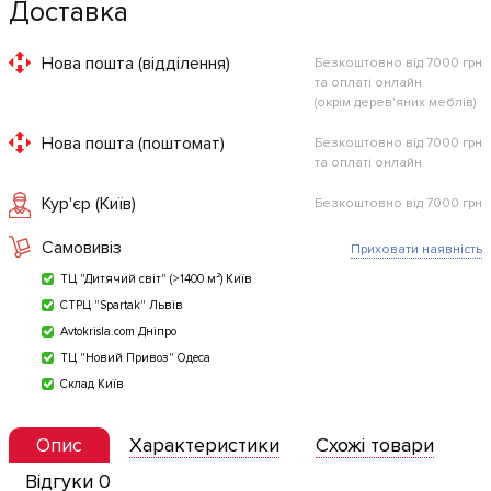
Доставка
Нова пошта (відділення)
Безкоштовно від 7000 грн
та оплаті онлайн
(окрім дерев'яних меблів)
Нова пошта (поштомат)
Безкоштовно від 7000 грн
та оплаті онлайн
Кур'єр (Київ)
Безкоштовно від 7000 грн
Самовивіз
Приховати наявність
ТЦ "Дитячий світ" (>1400 м²) Київ
СТРЦ "Spartak" Львів
Avtokrisla.com Дніпро
ТЦ "Новий Привоз" Одеса
Склад Київ
Опис
Характеристики
Схожі товари
Відгуки 0