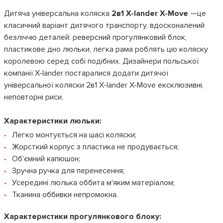
Дитяча універсальна коляска
2в1 X-lander X-Move
—це
класичний варіант дитячого транспорту, вдосконалений
безліччю деталей: реверсний прогулянковий блок,
пластикове дно люльки, легка рама роблять цю коляску
королевою серед собі подібних. Дизайнери польської
компанії X-lander постаралися додати дитячої
універсальної коляски 2в1 X-lander X-Move ексклюзивні,
неповторні риси.
Характеристики люльки:
Легко монтується на шасі коляски;
Жорсткий корпус з пластика не продувається;
Об'ємний капюшон;
Зручна ручка для перенесення;
Усередині люлька оббита м'яким матеріалом;
Тканина оббивки непромокна.
Характеристики прогулянкового блоку: