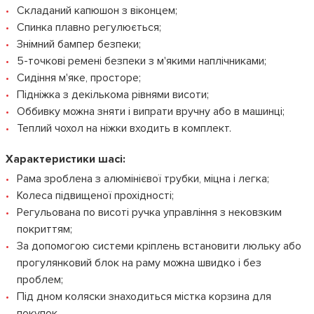
Складаний капюшон з віконцем;
Спинка плавно регулюється;
Знімний бампер безпеки;
5-точкові ремені безпеки з м'якими наплічниками;
Сидіння м'яке, просторе;
Підніжка з декількома рівнями висоти;
Оббивку можна зняти і випрати вручну або в машинці;
Теплий чохол на ніжки входить в комплект.
Характеристики шасі:
Рама зроблена з алюмінієвої трубки, міцна і легка;
Колеса підвищеної прохідності;
Регульована по висоті ручка управління з нековзким
покриттям;
За допомогою системи кріплень встановити люльку або
прогулянковий блок на раму можна швидко і без
проблем;
Під дном коляски знаходиться містка корзина для
покупок.