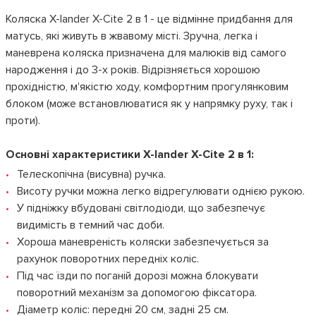
Коляска X-lander X-Cite 2 в 1 - це відмінне придбання для
матусь, які живуть в жвавому місті. Зручна, легка і
маневрена коляска призначена для малюків від самого
народження і до 3-х років. Відрізняється хорошою
прохідністю, м'якістю ходу, комфортним прогулянковим
блоком (може встановлюватися як у напрямку руху, так і
проти).
Основні характеристики X-lander X-Cite 2 в 1:
Телескопічна (висувна) ручка.
Висоту ручки можна легко відрегулювати однією рукою.
У підніжку вбудовані світлодіоди, що забезпечує
видимість в темний час доби.
Хороша маневреність коляски забезпечується за
рахунок поворотних передніх коліс.
Під час їзди по поганій дорозі можна блокувати
поворотний механізм за допомогою фіксатора.
Діаметр коліс: передні 20 см, задні 25 см.