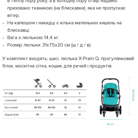
в теплу пору року, а в холодну пору отвір надійно
приховано тканиною (на блискавки), яка не пропускає
вітер.
На капюшоні і накидці є кілька маленьких кишень на
блискавці.
Вага з люлькою 14,4 кг.
Розмір люльки: 31x75x20 см (ш / д / в).
У комплект входять: шасі, люлька X-Pram Q, прогулянковий
блок, москітна сітка, кошик для речей і продуктів.