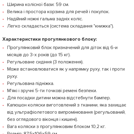
Ширина колісної бази: 59 см.
Велика і простора корзина для речей і покупок.
Надійний ножні гальма задніх коліс.
Легко складається (система складання "книжка").
Характеристики прогулянкового блоку:
Прогулянковий блок призначений для діток від 6-и
місяців до 3-х років (до 15 кг).
Регульоване сидіння (3 положення).
Може встановлюватися як у напрямку руху, так і проти
руху.
Регульована підніжка.
М'які і зручні 5-ти точкові ремені безпеки.
Для посадки дитини можна відстебнути бампер.
Капюшон коляски виготовлений з тканини, яка захищає
від ультрафіолетового випромінювання (регульований,
без оглядового віконця і кишені).
Вага коляски з прогулянковим блоком 10,2 кг.
Розмір: 87,5x106x59 см.