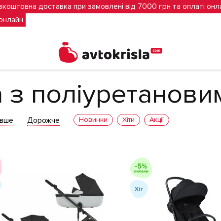
зкоштовна доставка при замовлені від 7000 грн та оплаті онл
 онлайн
ановими колесами
 з поліуретанови
вше
Дорожче
Новинки
Хіти
Акції
Хіт