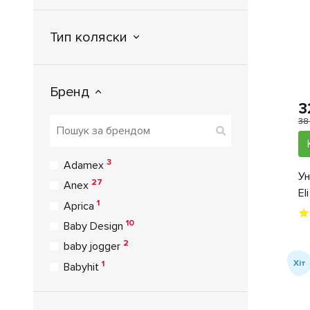
Тип коляски
Бренд
3
38
3
Adamex
Ун
27
Anex
El
1
Aprica
10
Baby Design
2
baby jogger
Хіт
1
Babyhit
2
Babysing
1
BabyStyle