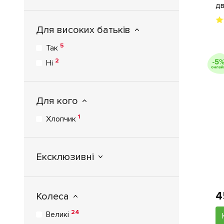
дв
Для високих батьків
5
Так
2
Ні
Для кого
1
Хлопчик
Ексклюзивні
4
Колеса
24
Великі