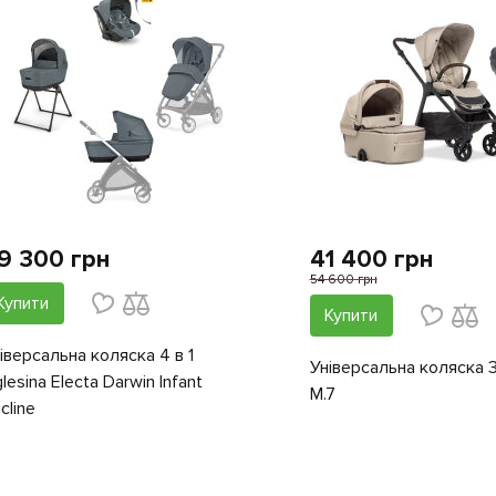
9 300 грн
41 400 грн
54 600 грн
Купити
Купити
іверсальна коляска 4 в 1
Універсальна коляска 3
glesina Electa Darwin Infant
M.7
cline