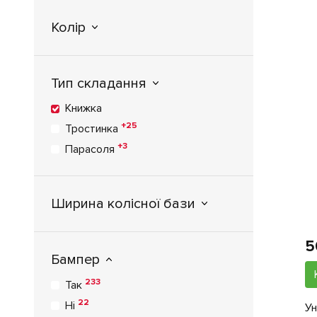
Redsbaby
1
Seed
Колір
6
Silver - Cross
1
SmarTrike
Тип складання
2
Stokke
19
Tutis
Книжка
1
Uppababy
+25
Тростинка
3
Valco Baby
+3
Парасоля
2
VivaKids
1
X-Lander
Ширина колісної бази
5
Бампер
233
Так
22
Ні
Ун