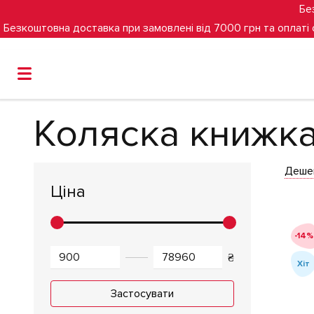
Бе
Безкоштовна доставка при замовлені від 7000 грн та оплаті
Головна
Дитячі коляски
Коляска книжка з поліурет
Коляска книжка
Деше
Ціна
-14%
₴
Хіт
Застосувати