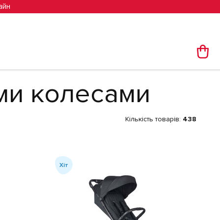
айн
ми колесами
Кількість товарів:
438
Хіт