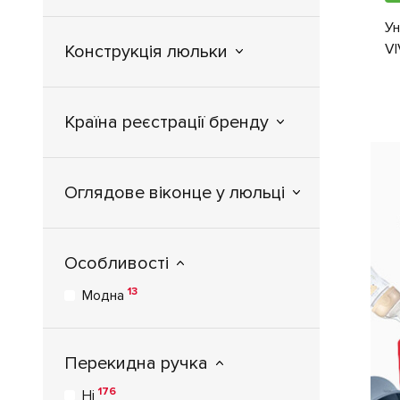
Ун
VI
Конструкція люльки
Країна реєстрації бренду
Оглядове віконце у люльці
Особливості
13
Модна
Перекидна ручка
176
Ні