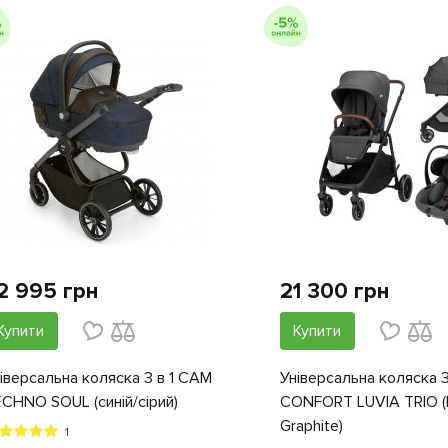
2 995 грн
21 300 грн
Купити
Купити
іверсальна коляска 3 в 1 CAM
Універсальна коляска 3
CHNO SOUL (синій/сірий)
CONFORT LUVIA TRIO (M
Graphite)
1