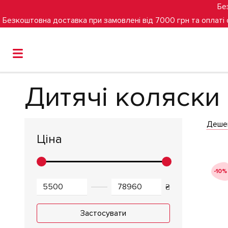
Бе
Безкоштовна доставка при замовлені від 7000 грн та оплаті
Головна
Дитячі коляски
Дитячі коляски
Дитячі коляски
Деше
Ціна
-10%
₴
Застосувати