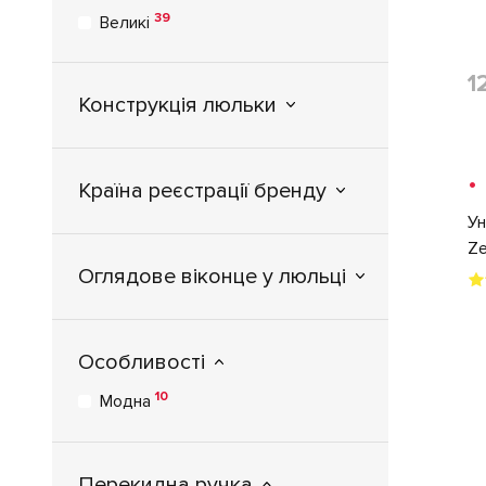
39
Великі
1
Конструкція люльки
•
Країна реєстрації бренду
Ун
Ze
Оглядове віконце у люльці
Особливості
10
Модна
Перекидна ручка