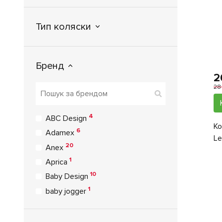
Тип коляски
Бренд
2
28
4
ABC Design
Ко
6
Adamex
Le
20
Anex
1
Aprica
10
Baby Design
1
baby jogger
1
Babyhit
1
Babysing