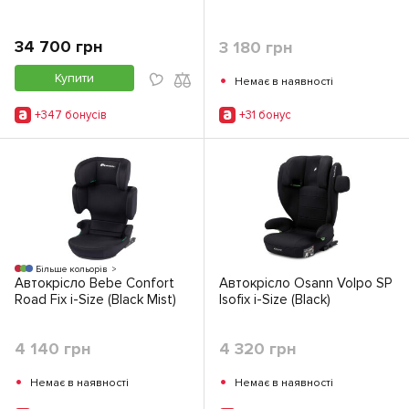
34 700 грн
3 180 грн
•
Купити
Немає в наявності
+347 бонусiв
+31 бонус
Більше кольорів
Автокрісло Bebe Confort
Автокрісло Osann Volpo SP
Road Fix i-Size (Black Mist)
Isofix i-Size (Black)
4 140 грн
4 320 грн
•
•
Немає в наявності
Немає в наявності