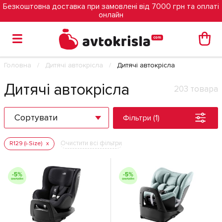
Безкоштовна доставка при замовлені від 7000 грн та оплаті
онлайн
Головна
Дитячі автокрісла
Дитячі автокрісла
Дитячі автокрісла
203 товара
Сортувати
Фільтри (1)
Очистити всі фільтри
R129 (i-Size)