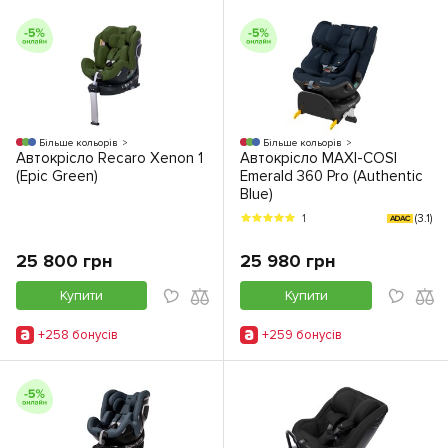
Більше кольорів
Більше кольорів
Автокрісло Recaro Xenon 1
Автокрісло MAXI-COSI
(Epic Green)
Emerald 360 Pro (Authentic
Blue)
(3.1)
1
ADAC
25 800 грн
25 980 грн
Купити
Купити
+258 бонусiв
+259 бонусiв