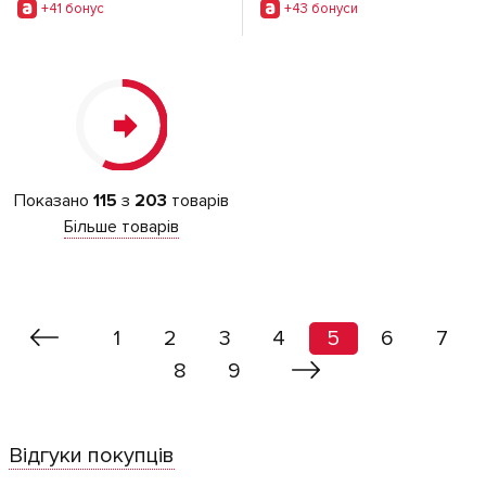
+41 бонус
+43 бонуси
Показано
115
з
203
товарів
Більше товарів
1
2
3
4
5
6
7
8
9
Відгуки покупців