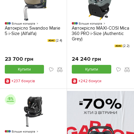
Більше кольорів
Більше кольорів
Автокрісло Swandoo Marie
Автокрісло MAXI-COSI Mica
5 i-Size (Alfalfa)
360 PRO i-Size (Authentic
Grey)
(2.4)
ADAC
(2.2)
ADAC
23 700 грн
24 240 грн
Купити
Купити
+237 бонусiв
+242 бонуси
Більше кольорів