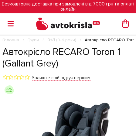
Безкоштовна доставка при замовлені від 7000 грн та оплаті
онлайн
Головна
Групи
0+/1
(0-4 роки)
Автокрісло RECARO Toron 
Автокрісло RECARO Toron 1
(Gallant Grey)
Залиште свій відгук першим