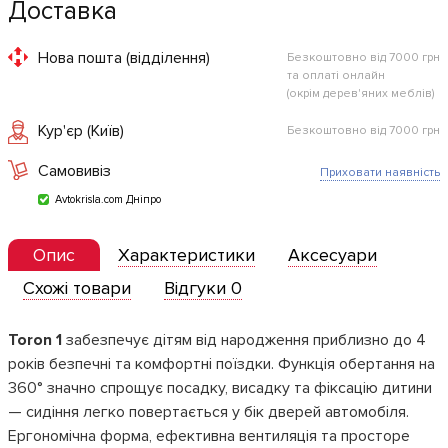
Доставка
Нова пошта (відділення)
Безкоштовно від 7000 грн
та оплаті онлайн
(окрім дерев'яних меблів)
Кур'єр (Київ)
Безкоштовно від 7000 грн
Самовивіз
Приховати наявність
Avtokrisla.com Дніпро
Опис
Характеристики
Аксесуари
Схожі товари
Відгуки 0
Toron 1
забезпечує дітям від народження приблизно до 4
років безпечні та комфортні поїздки. Функція обертання на
360° значно спрощує посадку, висадку та фіксацію дитини
— сидіння легко повертається у бік дверей автомобіля.
Ергономічна форма, ефективна вентиляція та просторе