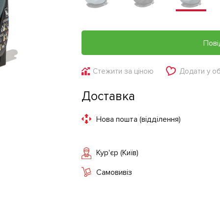
Пові
Стежити за ціною
Додати у о
Доставка
Нова пошта (відділення)
Кур'єр (Київ)
Самовивіз