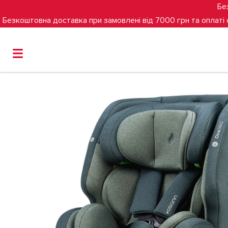
Бе
Безкоштовна доставка при замовлені від 7000 грн та оплаті
Головна
Групи
0-1-2-3
(0-12 років)
Автокрісло Osan