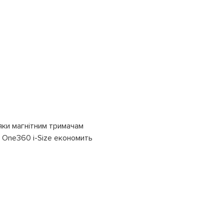
дяки магнітним тримачам
о One360 i-Size економить