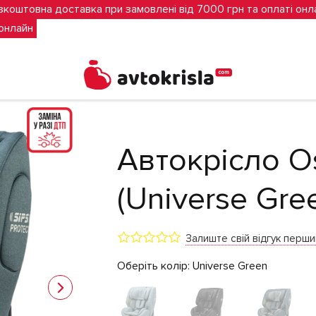
зкоштовна доставка при замовлені від 7000 грн та оплаті онл
 онлайн
n One360 i-Size (Universe Green)
Автокрісло O
(Universe Gre
Залиште свій відгук перш
Оберіть колір:
Universe Green