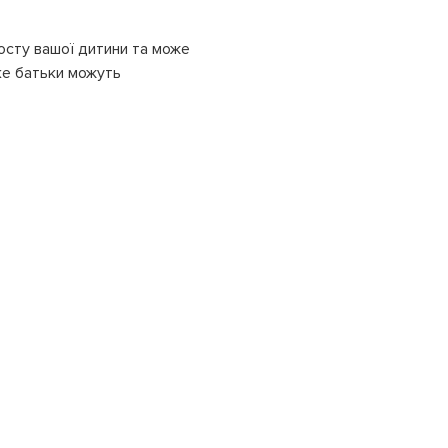
осту вашої дитини та може
ке батьки можуть