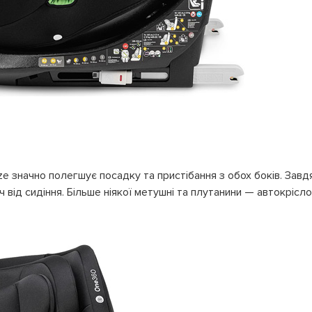
ze значно полегшує посадку та пристібання з обох боків. Зав
ч від сидіння. Більше ніякої метушні та плутанини — автокрісл