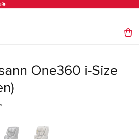
айн
sann One360 i-Size
en)
им