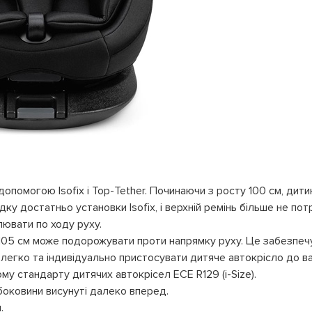
 допомогою Isofix і Top-Tether. Починаючи з росту 100 см, дити
у достатньо установки Isofix, і верхній ремінь більше не потр
лювати по ходу руху.
 105 см може подорожувати проти напрямку руху. Це забезпеч
 легко та індивідуально пристосувати дитяче автокрісло до в
му стандарту дитячих автокрісел ECE R129 (i-Size).
боковини висунуті далеко вперед.
.