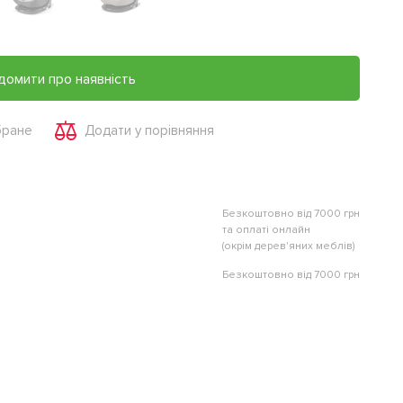
домити про наявність
бране
Додати у порівняння
Безкоштовно від 7000 грн
та оплаті онлайн
(окрім дерев'яних меблів)
Безкоштовно від 7000 грн