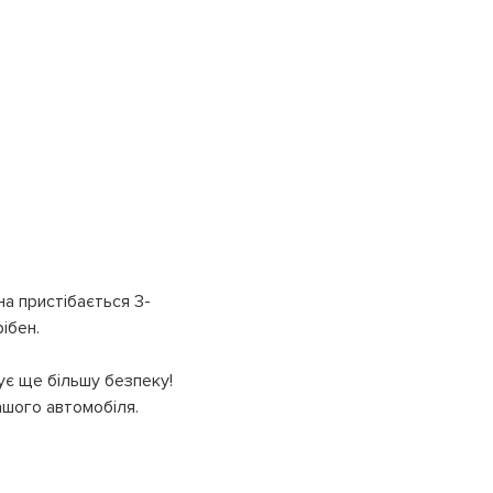
на пристібається 3-
ібен.
ує ще більшу безпеку!
ашого автомобіля.