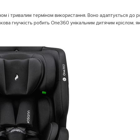
м і тривалим терміном використання. Воно адаптується до р
кова гнучкість робить One360 унікальним дитячим кріслом, я