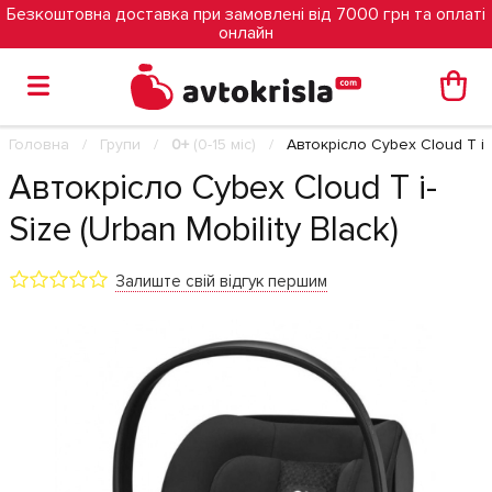
Безкоштовна доставка при замовлені від 7000 грн та оплаті
онлайн
Головна
Групи
0+
(0-15 міс)
Автокрісло Cybex Cloud T i-S
Автокрісло Cybex Cloud T i-
Size (Urban Mobility Black)
Залиште свій відгук першим