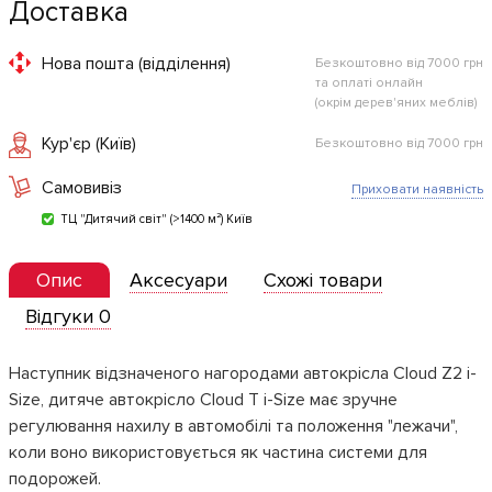
Доставка
Нова пошта (відділення)
Безкоштовно від 7000 грн
та оплаті онлайн
(окрім дерев'яних меблів)
Кур'єр (Київ)
Безкоштовно від 7000 грн
Самовивіз
Приховати наявність
ТЦ "Дитячий світ" (>1400 м²) Київ
Опис
Аксесуари
Схожі товари
Відгуки 0
Наступник відзначеного нагородами автокрісла Cloud Z2 i-
Size, дитяче автокрісло Cloud T i-Size має зручне
регулювання нахилу в автомобілі та положення "лежачи",
коли воно використовується як частина системи для
подорожей.