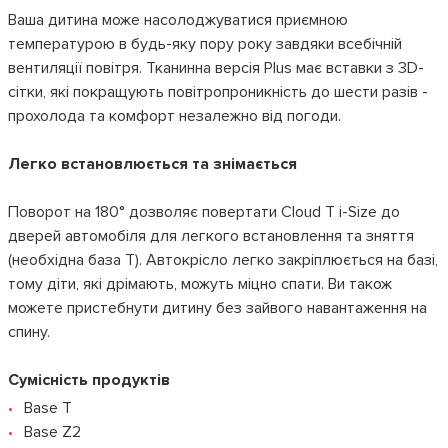
Ваша дитина може насолоджуватися приємною
температурою в будь-яку пору року завдяки всебічній
вентиляції повітря. Тканинна версія Plus має вставки з 3D-
сітки, які покращують повітропроникність до шести разів -
прохолода та комфорт незалежно від погоди.
Легко встановлюється та знімається
Поворот на 180° дозволяє повертати Cloud T i-Size до
дверей автомобіля для легкого встановлення та зняття
(необхідна база T). Автокрісло легко закріплюється на базі,
тому діти, які дрімають, можуть міцно спати. Ви також
можете пристебнути дитину без зайвого навантаження на
спину.
Сумісність продуктів
Base T
Base Z2