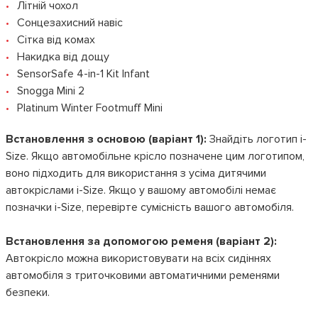
Літній чохол
Сонцезахисний навіс
Сітка від комах
Накидка від дощу
SensorSafe 4-in-1 Kit Infant
Snogga Mini 2
Platinum Winter Footmuff Mini
Встановлення з основою (варіант 1):
Знайдіть логотип i-
Size. Якщо автомобільне крісло позначене цим логотипом,
воно підходить для використання з усіма дитячими
автокріслами i-Size. Якщо у вашому автомобілі немає
позначки i-Size, перевірте сумісність вашого автомобіля.
Встановлення за допомогою ременя (варіант 2):
Автокрісло можна використовувати на всіх сидіннях
автомобіля з триточковими автоматичними ременями
безпеки.