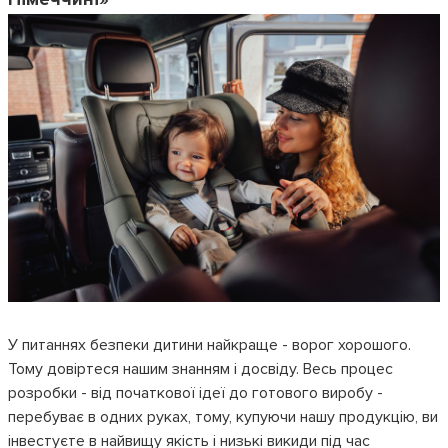
У питаннях безпеки дитини найкраще - ворог хорошого.
Тому довіртеся нашим знанням і досвіду. Весь процес
розробки - від початкової ідеї до готового виробу -
перебуває в одних руках, тому, купуючи нашу продукцію, ви
інвестуєте в найвищу якість і низькі викиди під час