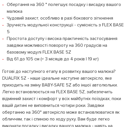
Обертання на 360 ° полегшує посадку і висадку вашого
малюка
Чудовий захист, особливо в разі бокового зіткнення
Зручність модульної конструкції - сумісність з FLEX BASE
5
Простота доступу і висока практичність застосування
завдяки можливості повороту на 360 градусів на
базовому модулі FLEX BASE 5Z
Від 61 до 105 см (≈ 3 місяців до 4 років | 19 кг)
Готові до наступного етапу в розвитку вашого малюка?
DUALFIX 5Z - наше ідеальне наступне автокрісло, яке
приходить на зміну BABY-SAFE 5Z або іншої автолюльки.
Легко встановлюється на FLEX BASE 5Z, забезпечить
відмінний захист і комфорт у всіх майбутніх поїздках, поки
вашій дитині не виповниться чотири роки. Завдяки
обертанню на 360° автокрісло може встановлюватися як
обличчям, так і спиною по ходу руху. Вам буде легко
виконати посадку і висадку вашого малюка - навіть на