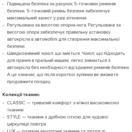
Підвищена безпека за рахунок 5-точкових ременів
безпеки. 5-точковий ремінь безпеки забезпечує
максимальний захист у разі зіткнення.
Регульована за висотою опорна нога. Регульована за
висотою опора забезпечує правильну установку
автокрісла в автомобілі для створення максимальної
безпеки.
Швидкознімний чохол, що миється. Чохол, що підходить
для прання в пральній машині, легко знімається з
автокрісла без необхідності від'єднання ременів безпеки.
А це означає, що після короткої зупинки ви зможете
продовжити поїздку.
Колекції тканин:
CLASSIC — тривалий комфорт з м'якої високоякісної
тканини
STYLE — тканини з дрібною сіткою для чудової
циркуляції повітря
LUX — розкішні екологічні тканини та деталі зі