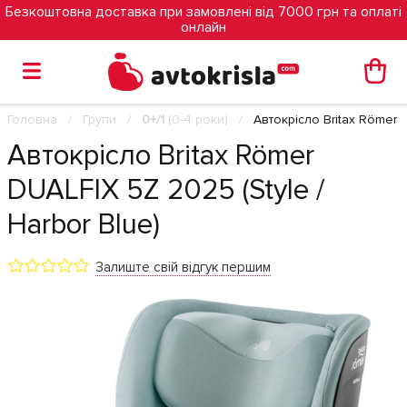
Безкоштовна доставка при замовлені від 7000 грн та оплаті
онлайн
Головна
Групи
0+/1
(0-4 роки)
Автокрісло Britax Römer D
Автокрісло Britax Römer
DUALFIX 5Z 2025 (Style /
Harbor Blue)
Залиште свій відгук першим