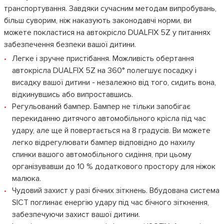
транспортування. Завдяки сучасним методам випробувань,
більш суворим, ніж наказують законодавчі норми, ви
можете покластися на автокрісло DUALFIX 5Z у питаннях
забезпечення безпеки вашої дитини.
Легке і зручне пристібання. Можливість обертання
автокрісла DUALFIX 5Z на 360° полегшує посадку і
висадку вашої дитини - незалежно від того, сидить вона,
відкинувшись або випроставшись.
Регульований бампер. Бампер не тільки запобігає
перекиданню дитячого автомобільного крісла під час
удару, але ще й повертається на 8 градусів. Ви можете
легко відрегулювати бампер відповідно до нахилу
спинки вашого автомобільного сидіння, при цьому
організувавши до 10 % додаткового простору для ніжок
малюка.
Чудовий захист у разі бічних зіткнень. Вбудована система
SICT поглинає енергію удару під час бічного зіткнення,
забезпечуючи захист вашої дитини.