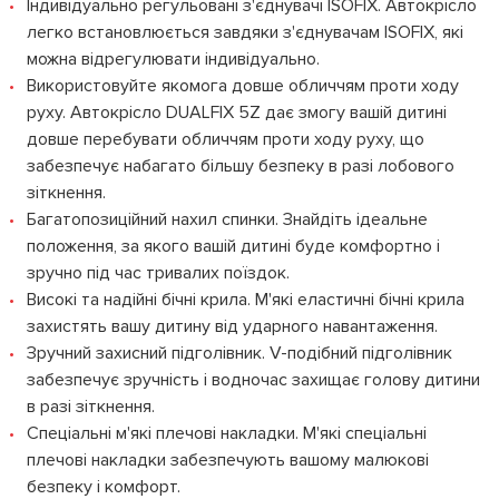
Індивідуально регульовані з'єднувачі ISOFIX. Автокрісло
легко встановлюється завдяки з'єднувачам ISOFIX, які
можна відрегулювати індивідуально.
Використовуйте якомога довше обличчям проти ходу
руху. Автокрісло DUALFIX 5Z дає змогу вашій дитині
довше перебувати обличчям проти ходу руху, що
забезпечує набагато більшу безпеку в разі лобового
зіткнення.
Багатопозиційний нахил спинки. Знайдіть ідеальне
положення, за якого вашій дитині буде комфортно і
зручно під час тривалих поїздок.
Високі та надійні бічні крила. М'які еластичні бічні крила
захистять вашу дитину від ударного навантаження.
Зручний захисний підголівник. V-подібний підголівник
забезпечує зручність і водночас захищає голову дитини
в разі зіткнення.
Спеціальні м'які плечові накладки. М'які спеціальні
плечові накладки забезпечують вашому малюкові
безпеку і комфорт.