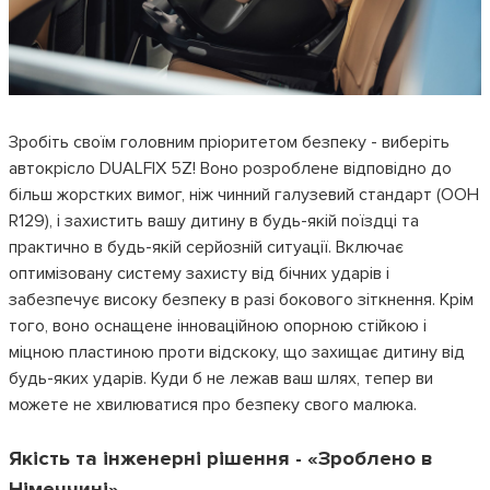
Зробіть своїм головним пріоритетом безпеку - виберіть
автокрісло DUALFIX 5Z! Воно розроблене відповідно до
більш жорстких вимог, ніж чинний галузевий стандарт (ООН
R129), і захистить вашу дитину в будь-якій поїздці та
практично в будь-якій серйозній ситуації. Включає
оптимізовану систему захисту від бічних ударів і
забезпечує високу безпеку в разі бокового зіткнення. Крім
того, воно оснащене інноваційною опорною стійкою і
міцною пластиною проти відскоку, що захищає дитину від
будь-яких ударів. Куди б не лежав ваш шлях, тепер ви
можете не хвилюватися про безпеку свого малюка.
Якість та інженерні рішення - «Зроблено в
Німеччині»