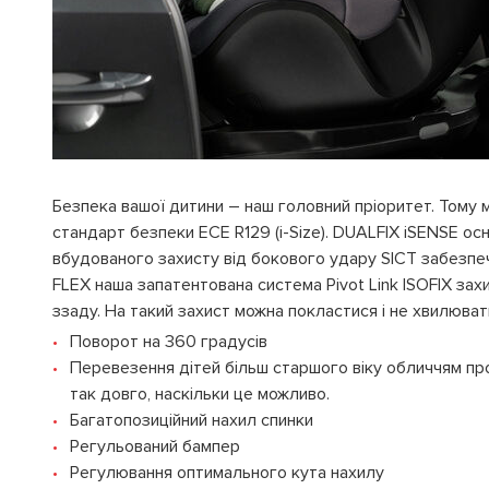
Безпека вашої дитини – наш головний пріоритет. Тому м
стандарт безпеки ECE R129 (i-Size). DUALFIX iSENSE ос
вбудованого захисту від бокового удару SICT забезпечу
FLEX наша запатентована система Pivot Link ISOFIX зах
ззаду. На такий захист можна покластися і не хвилюва
Поворот на 360 градусів
Перевезення дітей більш старшого віку обличчям пр
так довго, наскільки це можливо.
Багатопозиційний нахил спинки
Регульований бампер
Регулювання оптимального кута нахилу