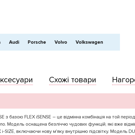
a
Audi
Porsche
Volvo
Volkswagen
ксесуари
Схожі товари
Нагор
E з базою FLEX iSENSE – це відмінна комбінація на той періо
ло. Модель оснащена безліччю чудових функцій, які вже відмі
 i-SIZE, включаючи нову м'яку внутрішню підсвітку. Модель D