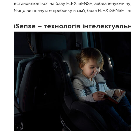
встановлюється на базу FLEX iSENSE, забезпечуючи чудо
Якщо ви плануєте прибавку в сім'ї, база FLEX iSENSE 
iSense – технологія інтелектуальн