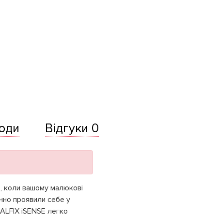
оди
Відгуки 0
д, коли вашому малюкові
нно проявили себе у
UALFIX iSENSE легко