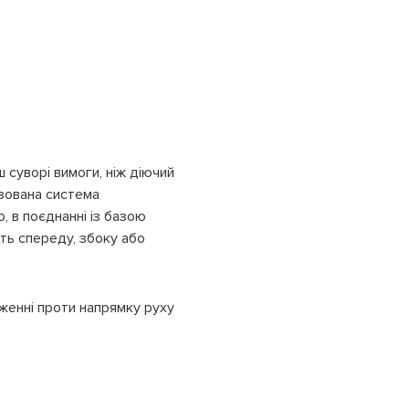
 суворі вимоги, ніж діючий
ізована система
, в поєднанні із базою
ить спереду, збоку або
женні проти напрямку руху