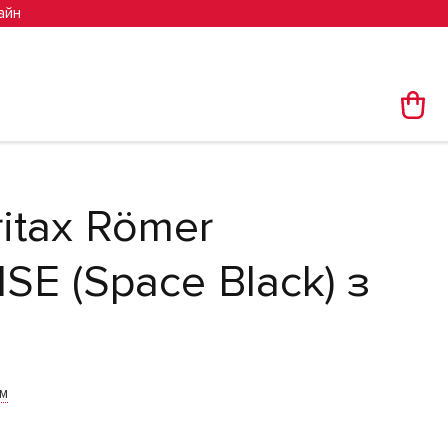
айн
itax Römer
SE (Space Black) з
им