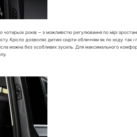
 до чотирьох років – з можливістю регулювання по мірі зрост
ту. Крісло дозволяє дитині сидіти обличчям як по ходу, так і
 крісла можна без особливих зусиль. Для максимального комфо
лу.