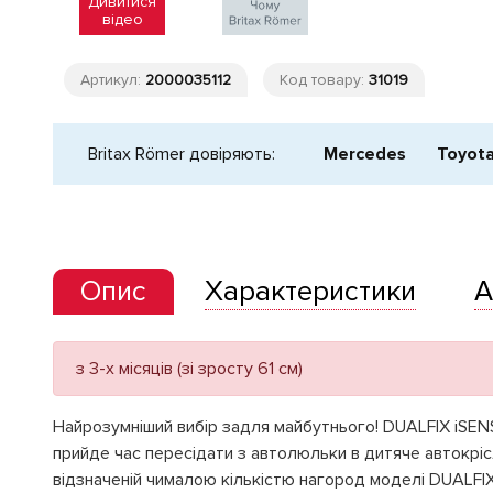
Дивитися
відео
Артикул:
2000035112
Код товару:
31019
Britax Römer довіряють:
Mercedes
Toyot
Опис
Характеристики
А
з 3-х місяців (зі зросту 61 см)
Найрозумніший вибір задля майбутнього! DUALFIX iSENS
прийде час пересідати з автолюльки в дитяче автокріс
відзначеній чималою кількістю нагород моделі DUALFIX