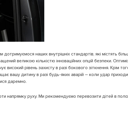
и дотримуємося наших внутрішніх стандартів, які містять більш
нащений великою кількістю інноваційних опцій безпеки. Оптим
є високий рівень захисту в разі бокового зіткнення. Крім того
ищає вашу дитину в разі будь-яких аварій – коли удар приход
тися даремно.
оти напрямку руху. Ми рекомендуємо перевозити дітей в поло