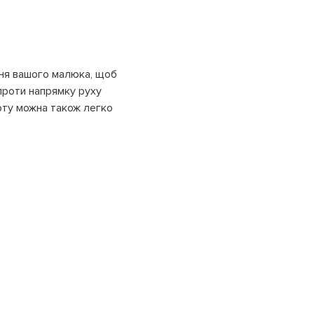
ання вашого малюка, щоб
 проти напрямку руху
рту можна також легко