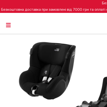
Бе
Безкоштовна доставка при замовлені від 7000 грн та оплаті
Головна
Групи
0+/1
(0-4 роки)
Автокрісло Britax 