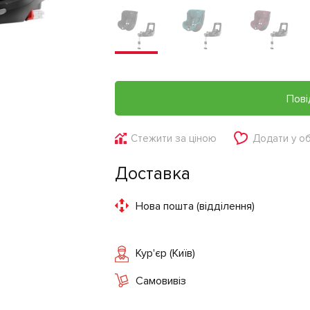
Пові
Стежити за ціною
Додати у о
Доставка
Нова пошта (відділення)
Кур'єр (Київ)
Самовивіз