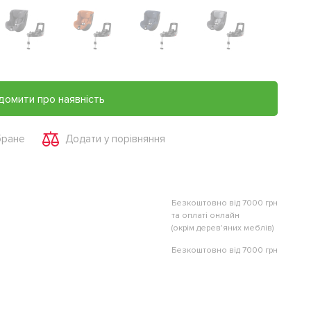
домити про наявність
бране
Додати у порівняння
Безкоштовно від 7000 грн
та оплаті онлайн
(окрім дерев'яних меблів)
Безкоштовно від 7000 грн