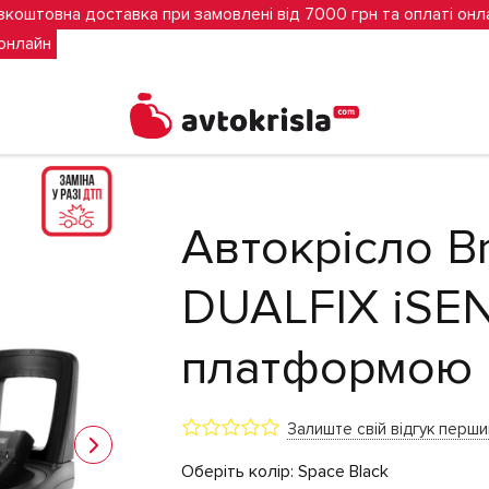
зкоштовна доставка при замовлені від 7000 грн та оплаті онл
 онлайн
Römer DUALFIX iSENSE (Space Black) з платформою
Автокрісло Br
DUALFIX iSEN
платформою
Залиште свій відгук перш
Оберіть колір:
Space Black