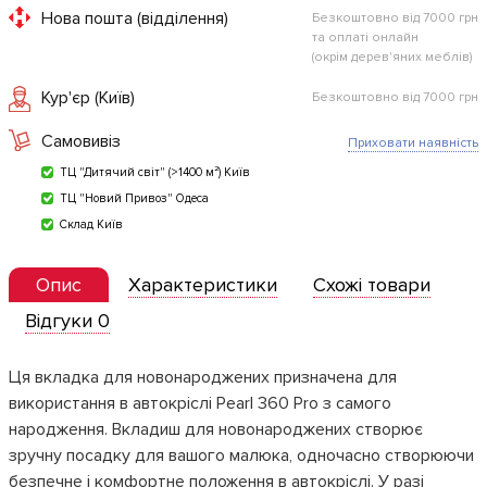
Нова пошта (відділення)
Безкоштовно від 7000 грн
та оплаті онлайн
(окрім дерев'яних меблів)
Кур'єр (Київ)
Безкоштовно від 7000 грн
Самовивіз
Приховати наявність
ТЦ "Дитячий світ" (>1400 м²) Київ
ТЦ "Новий Привоз" Одеса
Склад Київ
Опис
Характеристики
Схожі товари
Відгуки 0
Ця вкладка для новонароджених призначена для
використання в автокріслі Pearl 360 Pro з самого
народження. Вкладиш для новонароджених створює
зручну посадку для вашого малюка, одночасно створюючи
безпечне і комфортне положення в автокріслі. У разі