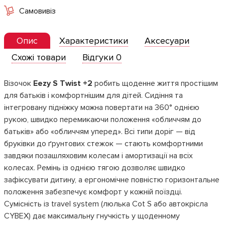
Самовивіз
Опис
Характеристики
Аксесуари
Схожі товари
Відгуки 0
Візочок
Eezy S Twist +2
робить щоденне життя простішим
для батьків і комфортнішим для дітей. Сидіння та
інтегровану підніжку можна повертати на 360° однією
рукою, швидко перемикаючи положення «обличчям до
батьків» або «обличчям уперед». Всі типи доріг — від
бруківки до ґрунтових стежок — стають комфортними
завдяки позашляховим колесам і амортизації на всіх
колесах. Ремінь із однією тягою дозволяє швидко
зафіксувати дитину, а ергономічне повністю горизонтальне
положення забезпечує комфорт у кожній поїздці.
Сумісність із travel system (люлька Cot S або автокрісла
CYBEX) дає максимальну гнучкість у щоденному