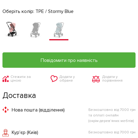
Оберіть колір:
TPE / Stormy Blue
Повідомити про наявність
Стежити за
Додати у
Додати у
ціною
обране
порівняння
Доставка
Нова пошта (відділення)
Безкоштовно від 7000 грн
та оплаті онлайн
(окрім дерев'яних меблів)
Кур'єр (Київ)
Безкоштовно від 7000 грн