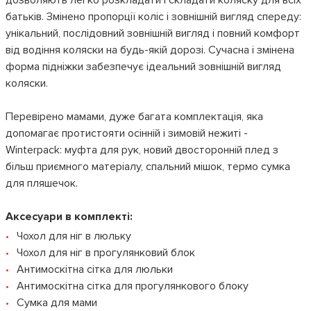
дозволяють легко розкладати і складати коляску для всіх
батьків. Змінено пропорції коліс і зовнішній вигляд спереду:
унікальний, послідовний зовнішній вигляд і повний комфорт
від водіння коляски на будь-якій дорозі. Сучасна і змінена
форма підніжки забезпечує ідеальний зовнішній вигляд
коляски.
Перевірено мамами, дуже багата комплектація, яка
допомагає протистояти осінній і зимовій нежиті -
Winterpack: муфта для рук, новий двосторонній плед з
більш приємного матеріалу, спальний мішок, термо сумка
для пляшечок.
Аксесуари в комплекті:
Чохол для ніг в люльку
Чохол для ніг в прогулянковий блок
Антимоскітна сітка для люльки
Антимоскітна сітка для прогулянкового блоку
Сумка для мами