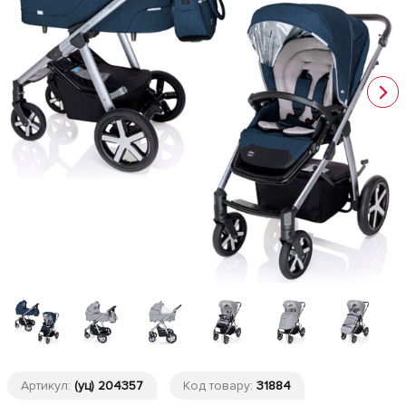
Артикул:
(уц) 204357
Код товару:
31884