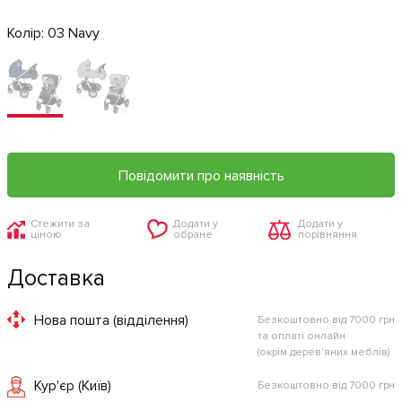
Колір:
03 Navy
Повідомити про наявність
Стежити за
Додати у
Додати у
ціною
обране
порівняння
Доставка
Нова пошта (відділення)
Безкоштовно від 7000 грн
та оплаті онлайн
(окрім дерев'яних меблів)
Кур'єр (Київ)
Безкоштовно від 7000 грн