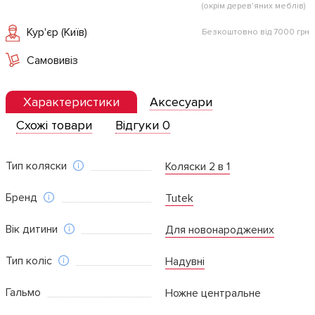
(окрім дерев'яних меблів)
Кур'єр (Київ)
Безкоштовно від 7000 грн
Самовивіз
Характеристики
Аксесуари
Схожі товари
Відгуки 0
Тип коляски
Коляски 2 в 1
Бренд
Tutek
Вік дитини
Для новонароджених
Тип коліс
Надувні
Гальмо
Ножне центральне