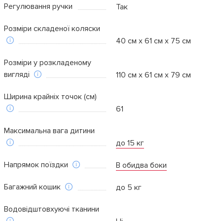
Регулювання ручки
Так
Розміри складеної коляски
40 см x 61 см x 75 см
Розміри у розкладеному
вигляді
110 см x 61 см x 79 см
Ширина крайніх точок (см)
61
Максимальна вага дитини
до 15 кг
Напрямок поїздки
В обидва боки
Багажний кошик
до 5 кг
Водовідштовхуючі тканини