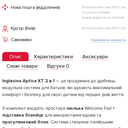
Нова пошта (відділення)
Безкоштовно від 7000 грн
та оплаті онлайн
(окрім дерев'яних меблів)
Кур'єр (Київ)
Безкоштовно від 7000 грн
Самовивіз
Перевірити наявність
Опис
Характеристики
Аксесуари
Схожі товари
Відгуки 0
Inglesina Aptica XT 2 в 1
— це продумана до дрібниць
модульна система для батьків, які шукають максимальний
комфорт і безпеку для своєї дитини від перших днів життя.
У комплект входять: простора
люлька
Welcome Pad +
підставка Standup
для використання вдома та
прогулянковий блок
. Система створена італійським