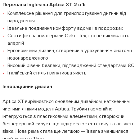
Переваги Inglesina Aptica XT 2 в 1:
Комплексне рішення для транспортування дитини від
народження
Ідеальне поєднання комфорту вдома і в подорожах
Сертифіковані матеріали Oeko-Tex, що не викликають
алергій
Ергономічний дизайн, створений з урахуванням анатомії
новонародженого
Високий рівень безпеки, підтверджений стандартами ЄС
Італійський стиль і виняткова якість
Інноваційний дизайн
Aptica XT вирізняється оновленим дизайном, натхненним
чистими лініями моделі Aptica. Трубки гармонійно
інтегруються з пластиковими елементами, створюючи
безперервний силует, що підкреслює естетику та легкість
візка. Нова рама стала ще легшою — її вага зменшилася
приблизно на 1,5 кг.