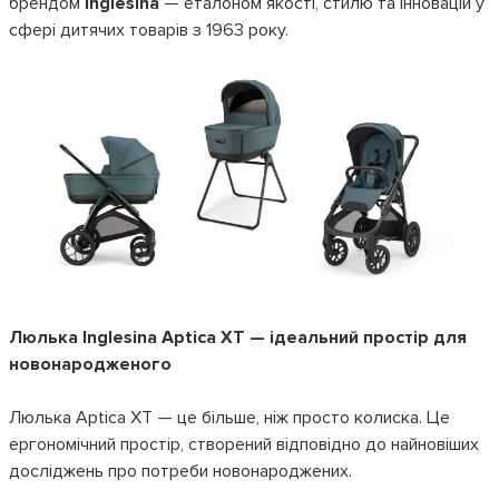
брендом
Inglesina
— еталоном якості, стилю та інновацій у
сфері дитячих товарів з 1963 року.
Люлька Inglesina Aptica XT — ідеальний простір для
новонародженого
Люлька Aptica XT — це більше, ніж просто колиска. Це
ергономічний простір, створений відповідно до найновіших
досліджень про потреби новонароджених.