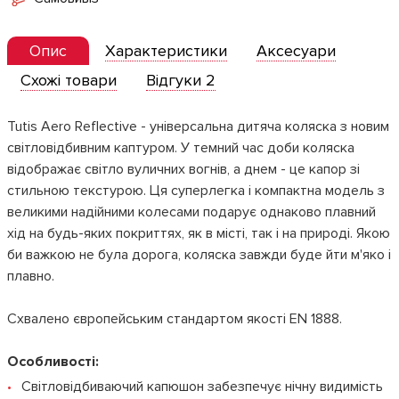
Опис
Характеристики
Аксесуари
Схожі товари
Відгуки 2
Tutis Aero Reflective - універсальна дитяча коляска з новим
світловідбивним каптуром. У темний час доби коляска
відображає світло вуличних вогнів, а днем ​​- це капор зі
стильною текстурою. Ця суперлегка і компактна модель з
великими надійними колесами подарує однаково плавний
хід на будь-яких покриттях, як в місті, так і на природі. Якою
би важкою не була дорога, коляска завжди буде йти м'яко і
плавно.
Схвалено європейським стандартом якості EN 1888.
Особливості:
Світловідбиваючий капюшон забезпечує нічну видимість