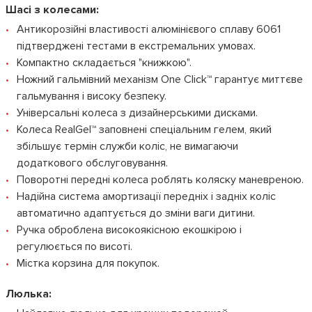
Шасі з колесами:
Антикорозійні властивості алюмінієвого сплаву 6061
підтверджені тестами в екстремальних умовах.
Компактно складається "книжкою".
Ножний гальмівний механізм One Click™ гарантує миттєве
гальмування і високу безпеку.
Універсальні колеса з дизайнерськими дисками.
Колеса RealGel™ заповнені спеціальним гелем, який
збільшує термін служби коліс, не вимагаючи
додаткового обслуговування.
Поворотні передні колеса роблять коляску маневреною.
Надійна система амортизації передніх і задніх коліс
автоматично адаптується до зміни ваги дитини.
Ручка оброблена високоякісною екошкірою і
регулюється по висоті.
Містка корзина для покупок.
Люлька: