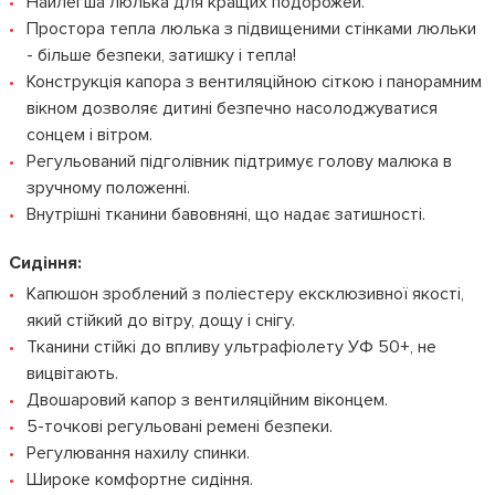
Найлегша люлька для кращих подорожей.
Простора тепла люлька з підвищеними стінками люльки
- більше безпеки, затишку і тепла!
Конструкція капора з вентиляційною сіткою і панорамним
вікном дозволяє дитині безпечно насолоджуватися
сонцем і вітром.
Регульований підголівник підтримує голову малюка в
зручному положенні.
Внутрішні тканини бавовняні, що надає затишності.
Сидіння:
Капюшон зроблений з поліестеру ексклюзивної якості,
який стійкий до вітру, дощу і снігу.
Тканини стійкі до впливу ультрафіолету УФ 50+, не
вицвітають.
Двошаровий капор з вентиляційним віконцем.
5-точкові регульовані ремені безпеки.
Регулювання нахилу спинки.
Широке комфортне сидіння.