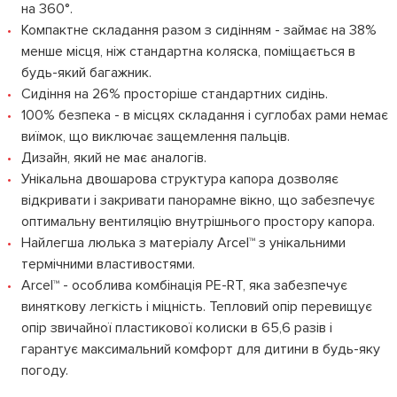
на 360°.
Компактне складання разом з сидінням - займає на 38%
менше місця, ніж стандартна коляска, поміщається в
будь-який багажник.
Сидіння на 26% просторіше стандартних сидінь.
100% безпека - в місцях складання і суглобах рами немає
виїмок, що виключає защемлення пальців.
Дизайн, який не має аналогів.
Унікальна двошарова структура капора дозволяє
відкривати і закривати панорамне вікно, що забезпечує
оптимальну вентиляцію внутрішнього простору капора.
Найлегша люлька з матеріалу Arcel™ з унікальними
термічними властивостями.
Arcel™ - особлива комбінація PE-RT, яка забезпечує
виняткову легкість і міцність. Тепловий опір перевищує
опір звичайної пластикової колиски в 65,6 разів і
гарантує максимальний комфорт для дитини в будь-яку
погоду.