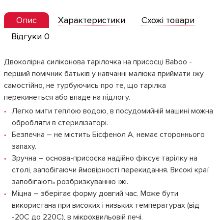
Опис
Характеристики
Схожі товари
Відгуки 0
Двоколірна силіконова тарілочка на присосці Baboo -
перший помічник батьків у навчанні малюка приймати їжу
самостійно, не турбуючись про те, що тарілка
перекинеться або впаде на підлогу.
Легко мити теплою водою, в посудомийній машині можна
обробляти в стерилізаторі.
Безпечна – не містить Бісфенол А, немає стороннього
запаху.
Зручна – основа-присоска надійно фіксує тарілку на
столі, запобігаючи ймовірності перекидання. Високі краї
запобігають розбризкуванню їжі.
Міцна – зберігає форму довгий час. Може бути
використана при високих і низьких температурах (від
-20С до 220С), в мікрохвильовій печі.