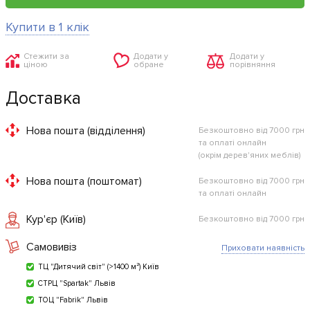
Купити в 1 клік
Стежити за
Додати у
Додати у
ціною
обране
порівняння
Доставка
Нова пошта (відділення)
Безкоштовно від 7000 грн
та оплаті онлайн
(окрім дерев'яних меблів)
Нова пошта (поштомат)
Безкоштовно від 7000 грн
та оплаті онлайн
Кур'єр (Київ)
Безкоштовно від 7000 грн
Самовивіз
Приховати наявність
ТЦ "Дитячий світ" (>1400 м²) Київ
СТРЦ "Spartak" Львів
ТОЦ "Fabrik" Львів