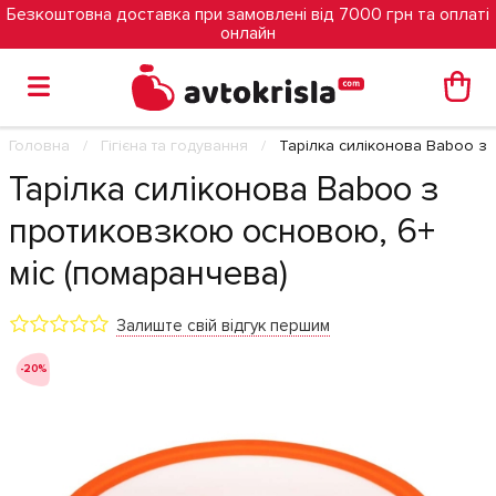
Безкоштовна доставка при замовлені від 7000 грн та оплаті
онлайн
Головна
Гігієна та годування
Тарілка силіконова Baboo з
Тарілка силіконова Baboo з
протиковзкою основою, 6+
міс (помаранчева)
Залиште свій відгук першим
-20%