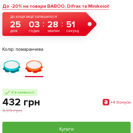
До -20% на товари BABOO, Difrax та Minikoioi!
до кінця акції залишилося:
25
03
28
50
днів
годин
хвилин
секунд
Колір:
помаранчева
Є в наявності
432 грн
+4 бонуси
539 грн
Купити