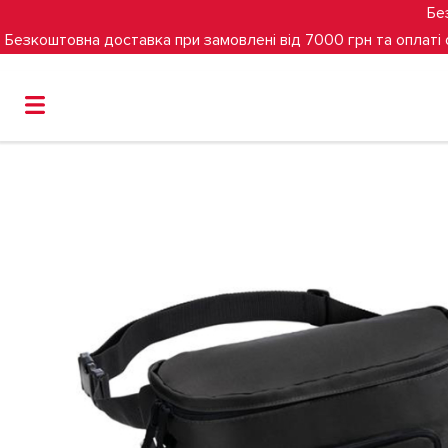
Бе
Безкоштовна доставка при замовлені від 7000 грн та оплаті
Головна
Сумка до коляски/на пояс Hauck Hip Bag (Black