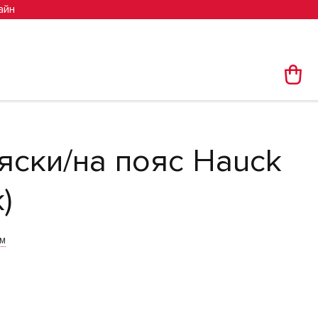
айн
яски/на пояс Hauck
)
им