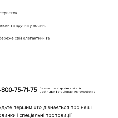
 серветок.
ки та зручна у носінні.
береже свій елегантний та
-800-75-71-75
Безкоштовні дзвінки зі всіх
мобільних і стаціонарних телефонів
удьте першим хто дізнається про наші
овинки і спеціальні пропозиції