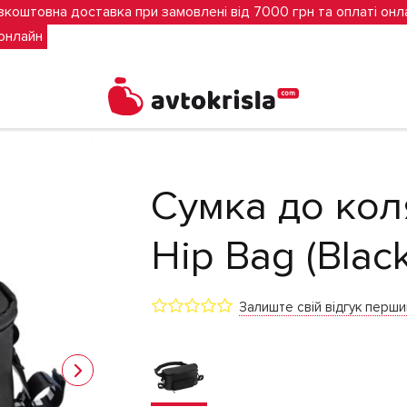
зкоштовна доставка при замовлені від 7000 грн та оплаті онл
 онлайн
)
Сумка до кол
Hip Bag (Black
Залиште свій відгук перш