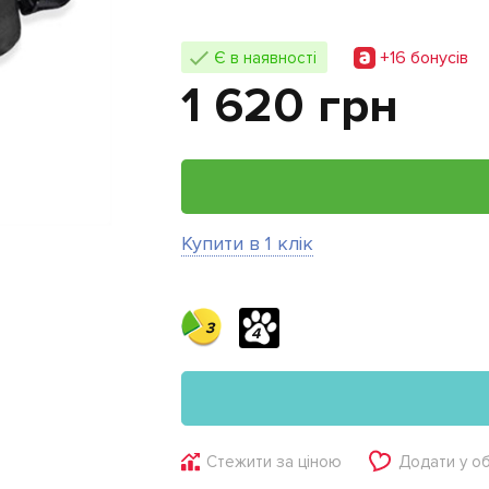
+16 бонусiв
Є в наявності
1 620 грн
Купити в 1 клік
3
4
Стежити за ціною
Додати у о