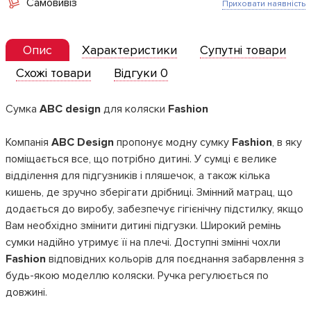
Самовивіз
Приховати наявність
Опис
Характеристики
Супутні товари
Схожі товари
Відгуки 0
Cумка
ABC design
для коляски
Fashion
Компанія
ABC Design
пропонує модну сумку
Fashion
, в яку
поміщається все, що потрібно дитині. У сумці є велике
відділення для підгузників і пляшечок, а також кілька
кишень, де зручно зберігати дрібниці. Змінний матрац, що
додається до виробу, забезпечує гігієнічну підстилку, якщо
Вам необхідно змінити дитині підгузки. Широкий ремінь
сумки надійно утримує її на плечі. Доступні змінні чохли
Fashion
відповідних кольорів для поєднання забарвлення з
будь-якою моделлю коляски. Ручка регулюється по
довжині.