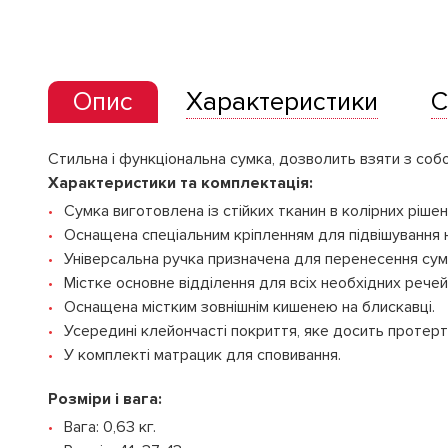
Опис
Характеристики
С
Стильна і функціональна сумка, дозволить взяти з собо
Характеристики та комплектація:
Сумка виготовлена ​​із стійких тканин в колірних ріше
Оснащена спеціальним кріпленням для підвішування н
Універсальна ручка призначена для перенесення сумк
Містке основне відділення для всіх необхідних рече
Оснащена містким зовнішнім кишенею на блискавці.
Усередині клейончасті покриття, яке досить протерт
У комплекті матрацик для сповивання.
Розміри і вага:
Вага: 0,63 кг.