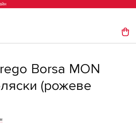
айн
rego Borsa MON
ляски (рожеве
им