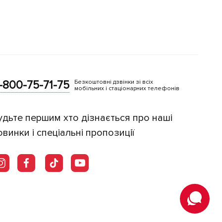
-800-75-71-75
Безкоштовні дзвінки зі всіх
мобільних і стаціонарних телефонів
удьте першим хто дізнається про наші
овинки і спеціальні пропозиції