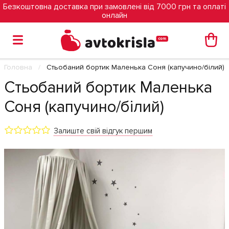
Безкоштовна доставка при замовлені від 7000 грн та оплаті
онлайн
Головна
Стьобаний бортик Маленька Соня (капучино/білий)
Стьобаний бортик Маленька
Соня (капучино/білий)
Залиште свій відгук першим