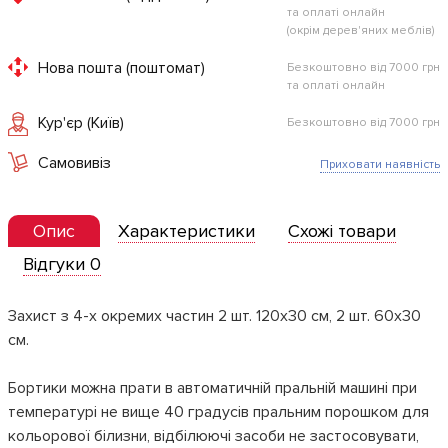
та оплаті онлайн
(окрім дерев'яних меблів)
Нова пошта (поштомат)
Безкоштовно від 7000 грн
та оплаті онлайн
Кур'єр (Київ)
Безкоштовно від 7000 грн
Самовивіз
Приховати наявність
Опис
Характеристики
Схожі товари
Відгуки 0
Захист з 4-х окремих частин 2 шт. 120х30 см, 2 шт. 60х30
см.
Бортики можна прати в автоматичній пральній машині при
температурі не вище 40 градусів пральним порошком для
кольорової білизни, відбілюючі засоби не застосовувати,